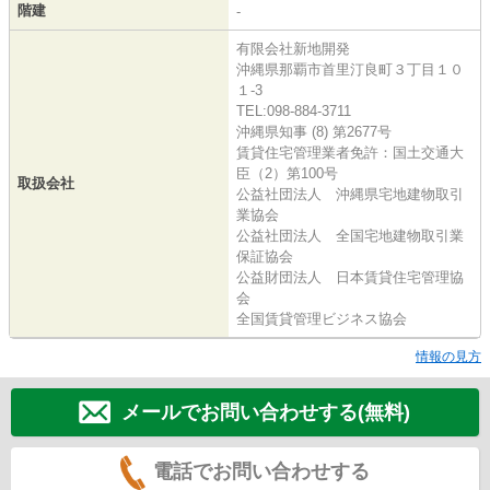
階建
-
有限会社新地開発
沖縄県那覇市首里汀良町３丁目１０
１-3
TEL:098-884-3711
沖縄県知事 (8) 第2677号
賃貸住宅管理業者免許：国土交通大
臣（2）第100号
取扱会社
公益社団法人 沖縄県宅地建物取引
業協会
公益社団法人 全国宅地建物取引業
保証協会
公益財団法人 日本賃貸住宅管理協
会
全国賃貸管理ビジネス協会
情報の見方
メールでお問い合わせする(無料)
電話でお問い合わせする