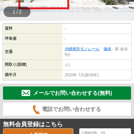
1 / 2
賃料
-
坪単価
-
沖縄都市モノレール
「
儀保
」駅 徒歩
交通
9分
間取り(面積)
-(-)
築年月
2010年 7月(築16年)
メールでお問い合わせする(無料)
電話でお問い合わせする
無料会員登録はこちら
公開物件数：
0
件