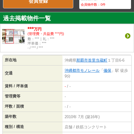
会員登録
会員物件数：
0
件
過去掲載物件一覧
***
万円
(管理費・共益費 ***円)
敷：***｜礼：***
坪単価：***
- / *** / ***
所在地
沖縄県
那覇市
首里当蔵町
１丁目6-6
沖縄都市モノレール
「
儀保
」駅 徒歩
交通
9分
賃料 / 坪単価
-
/ -
管理費等
-
坪数 / 面積
- / -
築年数
2010年 7月 (築16年)
種別 / 構造
店舗 / 鉄筋コンクリート