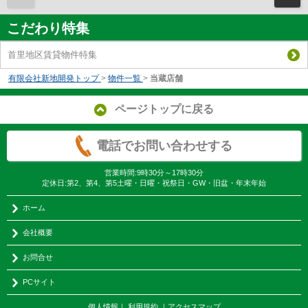
こだわり特集
首里地区賃貸物件特集
有限会社新地開発トップ
>
物件一覧
>
当蔵店舗
ページトップに戻る
電話でお問い合わせする
営業時間:9時30分～17時30分
定休日:第2、第4、第5土曜・日曜・祝祭日・GW・旧盆・年末年始
ホーム
会社概要
お問合せ
PCサイト
個人情報
｜
利用規約
｜
アクセスマップ