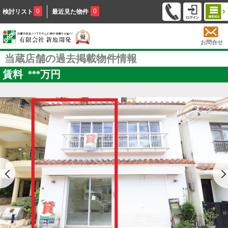
0
0
検討リスト
最近見た物件
お問合せ
当蔵店舗の過去掲載物件情報
賃料
***
万円