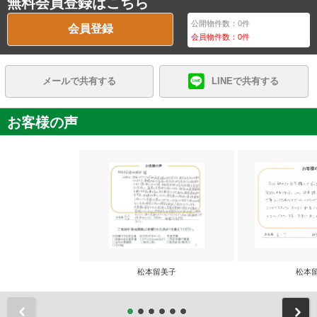
無料会員登録はこちら
公開物件数：
0
件
会員登録
会員物件数：
0
件
メールで共有する
LINEで共有する
お客様の声
松本留美子
松本
前