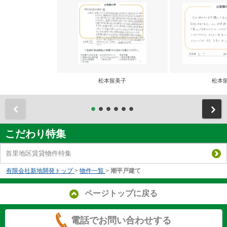
松本留美子
松本
前
こだわり特集
首里地区賃貸物件特集
有限会社新地開発トップ
>
物件一覧
>
潮平戸建て
ページトップに戻る
電話でお問い合わせする