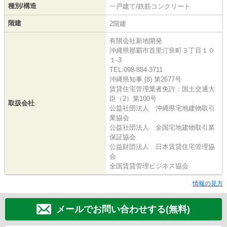
種別/構造
一戸建て/鉄筋コンクリート
階建
2階建
有限会社新地開発
沖縄県那覇市首里汀良町３丁目１０
１-3
TEL:098-884-3711
沖縄県知事 (8) 第2677号
賃貸住宅管理業者免許：国土交通大
臣（2）第100号
取扱会社
公益社団法人 沖縄県宅地建物取引
業協会
公益社団法人 全国宅地建物取引業
保証協会
公益財団法人 日本賃貸住宅管理協
会
全国賃貸管理ビジネス協会
情報の見方
メールでお問い合わせする(無料)