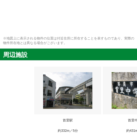
※地図上に表示される物件の位置は付近住所に所在することを表すものであり、実際の
物件所在地とは異なる場合がございます。
周辺施設
首里駅
首里
約332m／5分
約431