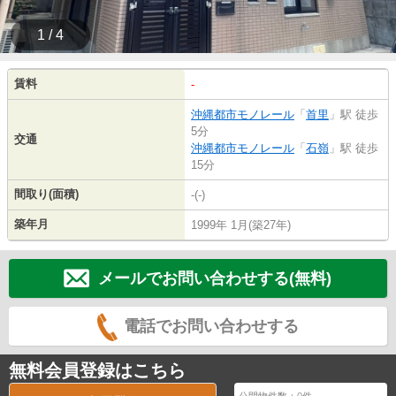
1 / 4
賃料
-
沖縄都市モノレール
「
首里
」駅 徒歩
5分
交通
沖縄都市モノレール
「
石嶺
」駅 徒歩
15分
間取り(面積)
-(-)
築年月
1999年 1月(築27年)
メールでお問い合わせする(無料)
電話でお問い合わせする
無料会員登録はこちら