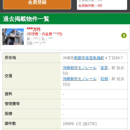
公開物件数：
0
件
会員登録
会員物件数：
0
件
過去掲載物件一覧
***
万円
(管理費・共益費 ***円)
敷：***｜礼：***
1階 / *** / ***
所在地
沖縄県
那覇市
首里鳥堀町
４丁目84-7
沖縄都市モノレール
「
首里
」駅 徒歩
5分
交通
沖縄都市モノレール
「
石嶺
」駅 徒歩
15分
賃料
-
管理費等
-
面積
-
築年数
1999年 1月 (築27年)