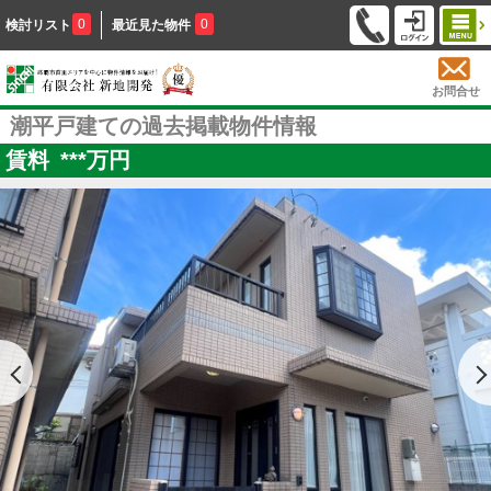
0
0
検討リスト
最近見た物件
お問合せ
潮平戸建ての過去掲載物件情報
賃料
***
万円