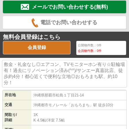
メールでお問い合わせする(無料)
電話でお問い合わせする
無料会員登録はこちら
公開物件数：
0
件
会員登録
会員物件数：
0
件
敷金・礼金なし◎エアコン、TVモニターホン有り☆駐輪場
有！過去にリノベーション済み(^^)/サンエー真嘉比店、徒
歩約4分！都心近くで便利な立地◎おもろまち駅、約10
分！
所在地
沖縄県
那覇市
松島
１丁目21-14
交通
沖縄都市モノレール
「
おもろまち
」駅 徒歩10分
間取り/
1K
詳細
K 4.5帖
/
洋室 7.5帖