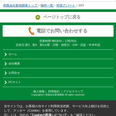
有限会社新地開発トップ
>
物件一覧
>
狩俣アパート
>
203
ページトップに戻る
電話でお問い合わせする
営業時間:9時30分～17時30分
定休日:第2、第4、第5土曜・日曜・祝祭日・GW・旧盆・年末年始
ホーム
会社概要
お問合せ
PCサイト
個人情報
｜
利用規約
｜
アクセスマップ
Copyright(c) 有限会社新地開発 All rights reserved.
当サイトでは、お客様の当サイト利用状況把握、サービス向上検討を目的と
して、クッキー（Cookie）を使用しています。
詳しくは、当社の
「Cookieの取扱いについて」
をご確認ください。