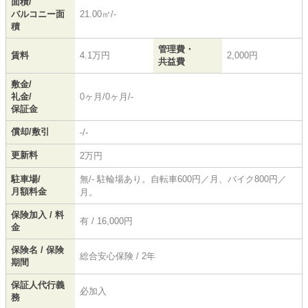
面積/
バルコニー面
21.00㎡/-
積
管理費・
賃料
4.1万円
2,000円
共益費
敷金/
礼金/
0ヶ月/0ヶ月/-
保証金
償却/敷引
-/-
更新料
2万円
駐車場/
無/- 駐輪場あり。自転車600円／月、バイク800円／
月額料金
月。
保険加入 / 料
有 / 16,000円
金
保険名 / 保険
総合安心保険 / 2年
期間
保証人代行義
必加入
務