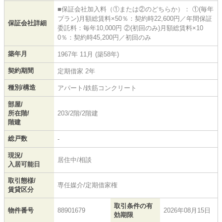
■保証会社加入料（①または②のどちらか）： ①(毎年
プラン)月額総賃料×50％：契約時22,600円／年間保証
保証会社詳細
委託料：毎年10,000円 ②(初回のみ)月額総賃料×10
0％：契約時45,200円／初回のみ
築年月
1967年 11月 (築58年)
契約期間
定期借家 2年
種別/構造
アパート/鉄筋コンクリート
部屋/
所在階/
203/2階/2階建
階建
総戸数
-
現況/
居住中/相談
入居可能日
取引態様/
専任媒介/定期借家権
賃貸区分
取引条件の有
物件番号
88901679
2026年08月15日
効期限