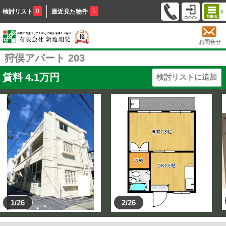
0
1
検討リスト
最近見た物件
お問合せ
狩俣アパート 203
賃料
4.1
万円
検討リストに追加
1/26
2/26