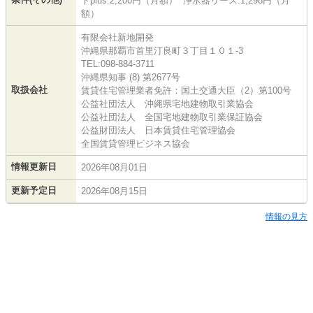
トplus:2,200円（月額） 浄水器リース:1,298円（月
額）
有限会社新地開発
沖縄県那覇市首里汀良町３丁目１０１-3
TEL:098-884-3711
沖縄県知事 (8) 第2677号
取扱会社
賃貸住宅管理業者免許：国土交通大臣（2）第100号
公益社団法人 沖縄県宅地建物取引業協会
公益社団法人 全国宅地建物取引業保証協会
公益財団法人 日本賃貸住宅管理協会
全国賃貸管理ビジネス協会
情報更新日
2026年08月01日
更新予定日
2026年08月15日
情報の見方