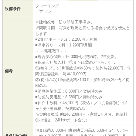
フローリング
設備条件
エアコン
※建物改修・防水塗装工事済み。
※間取り図、写真が現況と異なる場合は現況を優先と
します。
■24Hサポートplus：2,200円／月額
■浄水器リース料：1,290円/月額
～～初期費用～～
■総合安心保険：16,000円／契約時。2年更新。
■保証会社加入料（①または②のどちらか）：
①(毎年プラン)月額総賃料×50％：契約時22,600円／年
備考
間保証委託料：毎年10,000円
②(初回のみ)月額総賃料×100％：契約時45,200円／初
回のみ
■消臭除菌施工：8,800円／契約時のみ
■防犯防災用品：8,580円／契約時のみ
■仲介手数料 ：45,100円（税込）／（月額家賃）の1
ヶ月分×消費税。契約時のみ
※契約金概算 約146,280円～（家賃1ヶ月分、保証料
①の場合、24Hサポート含む）
消臭除菌:8,800円 防犯防災用品:8,580円 24Hサポー
条件(その他)