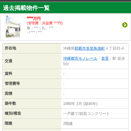
過去掲載物件一覧
***
万円
(管理費・共益費 ***円)
敷：***｜礼：***
- / *** / ***
所在地
沖縄県
那覇市
首里鳥堀町
４丁目81-4
沖縄都市モノレール
「
首里
」駅 徒歩
交通
5分
賃料
-
管理費等
-
面積
-
築年数
1980年 3月 (築46年)
種別/構造
一戸建て/鉄筋コンクリート
階建
2階建