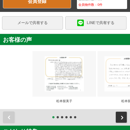
会員登録
会員物件数：
0
件
メールで共有する
LINEで共有する
お客様の声
松本留美子
松本
前