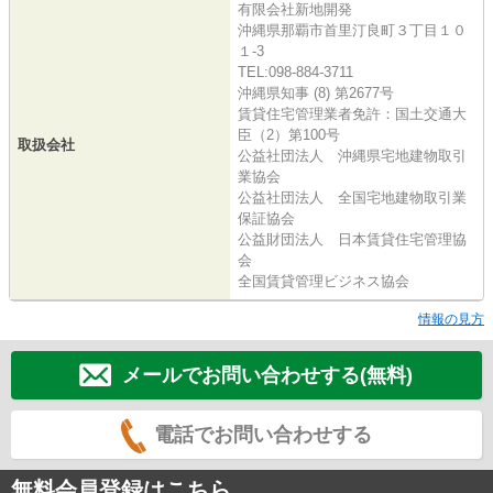
有限会社新地開発
沖縄県那覇市首里汀良町３丁目１０
１-3
TEL:098-884-3711
沖縄県知事 (8) 第2677号
賃貸住宅管理業者免許：国土交通大
臣（2）第100号
取扱会社
公益社団法人 沖縄県宅地建物取引
業協会
公益社団法人 全国宅地建物取引業
保証協会
公益財団法人 日本賃貸住宅管理協
会
全国賃貸管理ビジネス協会
情報の見方
メールでお問い合わせする(無料)
電話でお問い合わせする
無料会員登録はこちら