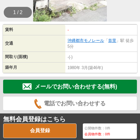
1 / 2
賃料
-
沖縄都市モノレール
「
首里
」駅 徒歩
交通
5分
間取り(面積)
-(-)
築年月
1980年 3月(築46年)
メールでお問い合わせする(無料)
電話でお問い合わせする
無料会員登録はこちら
公開物件数：
0
件
会員登録
会員物件数：
0
件