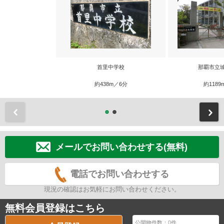
首里中学校
那覇市立
約438m／6分
約1189
前
メールでお問い合わせする(無料)
電話でお問い合わせする
現況の確認はお気軽にお問い合わせください。
無料会員登録はこちら
公開物件数：
0
件