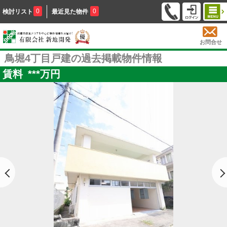
0
0
検討リスト
最近見た物件
お問合せ
鳥堀4丁目戸建の過去掲載物件情報
賃料
***
万円