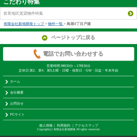
こだわり特集
首里地区賃貸物件特集
有限会社新地開発トップ
>
物件一覧
>
鳥堀4丁目戸建
ページトップに戻る
電話でお問い合わせする
営業時間:9時30分～17時30分
定休日:第2、第4、第5土曜・日曜・祝祭日・GW・旧盆・年末年始
ホーム
会社概要
お問合せ
PCサイト
個人情報
｜
利用規約
｜
アクセスマップ
Copyright(c) 有限会社新地開発 All rights reserved.