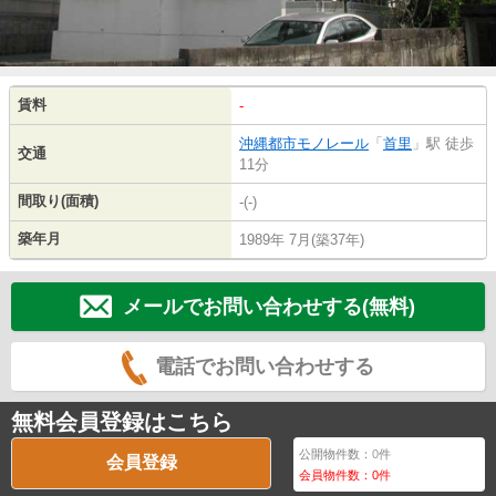
賃料
-
沖縄都市モノレール
「
首里
」駅 徒歩
交通
11分
間取り(面積)
-(-)
築年月
1989年 7月(築37年)
メールでお問い合わせする(無料)
電話でお問い合わせする
無料会員登録はこちら
公開物件数：
0
件
会員登録
会員物件数：
0
件