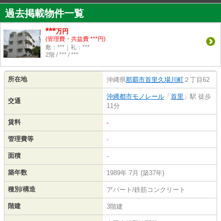
過去掲載物件一覧
***
万円
(管理費・共益費 ***円)
敷：***｜礼：***
2階 / *** / ***
所在地
沖縄県
那覇市
首里久場川町
２丁目62
沖縄都市モノレール
「
首里
」駅 徒歩
交通
11分
賃料
-
管理費等
-
面積
-
築年数
1989年 7月 (築37年)
種別/構造
アパート/鉄筋コンクリート
階建
3階建