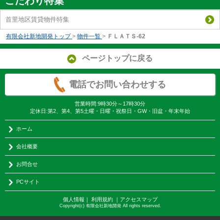
こだわり特集
首里地区賃貸物件特集
有限会社新地開発トップ
>
物件一覧
>
ＦＬＡＴＳ-62
ページトップに戻る
電話でお問い合わせする
営業時間:9時30分～17時30分
定休日:第2、第4、第5土曜・日曜・祝祭日・GW・旧盆・年末年始
ホーム
会社概要
お問合せ
PCサイト
個人情報
｜
利用規約
｜
アクセスマップ
Copyright(c) 有限会社新地開発 All rights reserved.