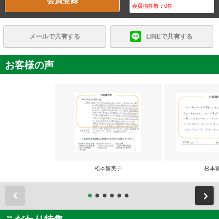
会員登録
会員物件数：
0
件
メールで共有する
LINEで共有する
お客様の声
松本留美子
松本
前