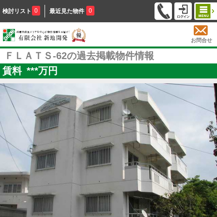
0
0
検討リスト
最近見た物件
お問合せ
ＦＬＡＴＳ-62の過去掲載物件情報
賃料
***
万円