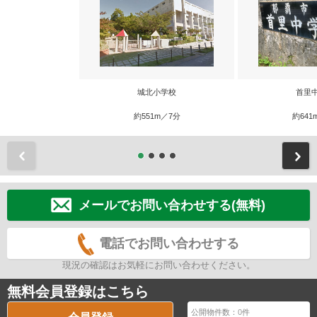
城北小学校
首里
約551m／7分
約641
前
メールでお問い合わせする(無料)
電話でお問い合わせする
現況の確認はお気軽にお問い合わせください。
無料会員登録はこちら
公開物件数：
0
件