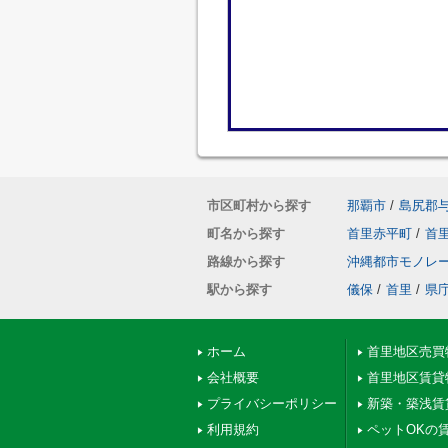
市区町村から探す
那覇市
/
島尻郡
町名から探す
首里赤平町
/
首
路線から探す
沖縄都市モノレ
駅から探す
儀保
/
首里
/
県
ホーム
首里地区売買
会社概要
首里地区賃貸
プライバシーポリシー
新築・築浅賃
利用規約
ペットOKの