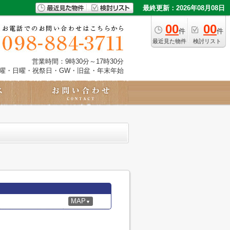
最終更新：2026年08月08日
00
00
件
件
最近見た物件
検討リスト
営業時間：9時30分～17時30分
土曜・日曜・祝祭日・GW・旧盆・年末年始
MAP
▼