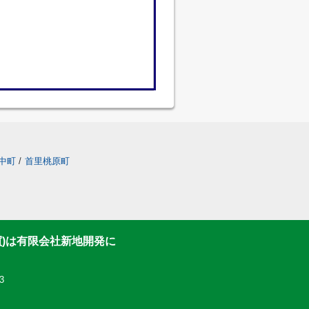
中町
/
首里桃原町
買)は有限会社新地開発に
3