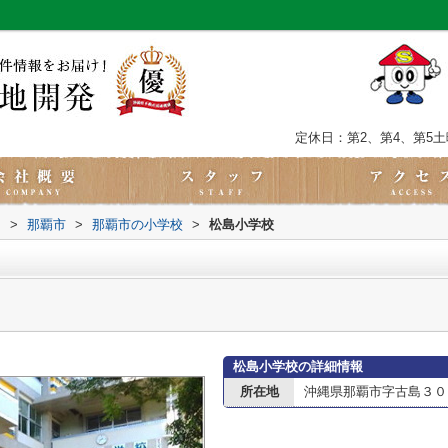
定休日：第2、第4、第5
内
>
那覇市
>
那覇市の小学校
>
松島小学校
松島小学校の詳細情報
所在地
沖縄県那覇市字古島３０