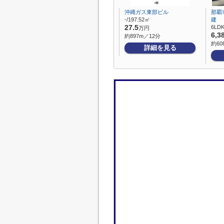
沖縄ガス東部ビル
那覇
-/197.52㎡
建
27.5
6LDK
万円
6,3
約897m／12分
約60
詳細を見る