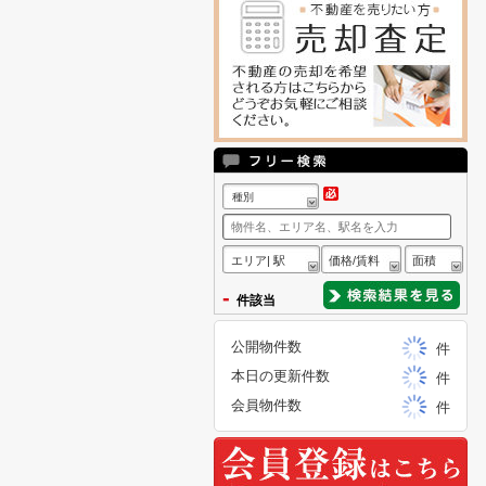
種別
エリア| 駅
価格/賃料
面積
-
件該当
公開物件数
件
本日の更新件数
件
会員物件数
件