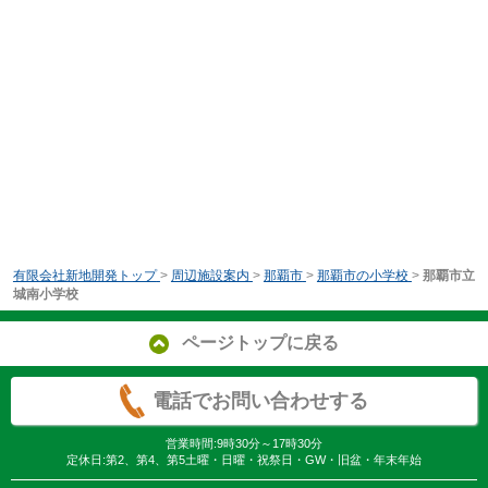
有限会社新地開発トップ
>
周辺施設案内
>
那覇市
>
那覇市の小学校
>
那覇市立
城南小学校
ページトップに戻る
電話でお問い合わせする
営業時間:9時30分～17時30分
定休日:第2、第4、第5土曜・日曜・祝祭日・GW・旧盆・年末年始