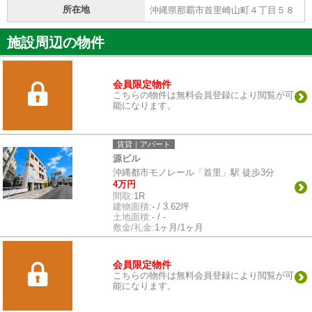
所在地
沖縄県那覇市首里崎山町４丁目５８
施設周辺の物件
会員限定物件
こちらの物件は無料会員登録により閲覧が可
能になります。
賃貸｜アパート
源ビル
沖縄都市モノレール「首里」駅 徒歩3分
4万円
間取:
1R
建物面積:
- / 3.62坪
土地面積:
- / -
敷金/礼金:
1ヶ月/1ヶ月
会員限定物件
こちらの物件は無料会員登録により閲覧が可
能になります。