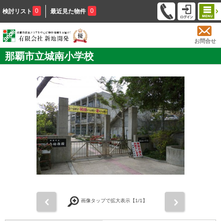
0
0
検討リスト
最近見た物件
お問合せ
那覇市立城南小学校
前
次
画像タップで拡大表示【
1
/1】