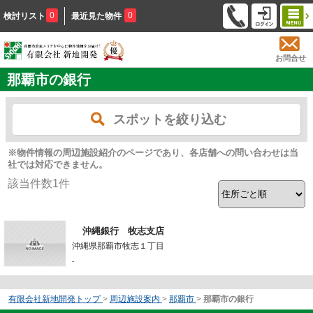
0
0
検討リスト
最近見た物件
お問合せ
那覇市の銀行
スポットを絞り込む
※物件情報の周辺施設紹介のページであり、各店舗への問い合わせは当
社では対応できません。
該当件数
1
件
沖縄銀行 牧志支店
沖縄県那覇市牧志１丁目
-
有限会社新地開発トップ
>
周辺施設案内
>
那覇市
>
那覇市の銀行