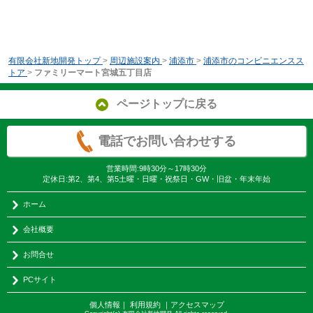
有限会社新地開発トップ
>
周辺施設案内
>
浦添市
>
浦添市のコンビニエンスス
トア
>
ファミリーマート宮城五丁目店
ページトップに戻る
電話でお問い合わせする
営業時間:9時30分～17時30分
定休日:第2、第4、第5土曜・日曜・祝祭日・GW・旧盆・年末年始
ホーム
会社概要
お問合せ
PCサイト
個人情報
｜
利用規約
｜
アクセスマップ