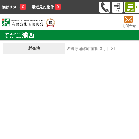
0
0
検討リスト
最近見た物件
お問合せ
てだこ浦西
所在地
沖縄県浦添市前田３丁目21