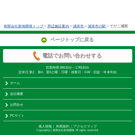
有限会社新地開発トップ
>
周辺施設案内
>
浦添市
>
浦添市の駅
>
てだこ浦西
ページトップに戻る
電話でお問い合わせする
営業時間:9時30分～17時30分
定休日:第2、第4、第5土曜・日曜・祝祭日・GW・旧盆・年末年始
ホーム
会社概要
お問合せ
PCサイト
個人情報
｜
利用規約
｜
アクセスマップ
Copyright(c) 有限会社新地開発 All rights reserved.