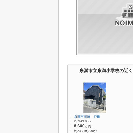
糸満市立糸満小学校の近く
糸満市潮埼 戸建
2K/149.05㎡
8,600
万円
約2356m／30分