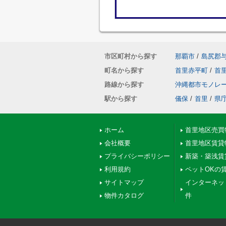
市区町村から探す
那覇市
/
島尻郡
町名から探す
首里赤平町
/
首
路線から探す
沖縄都市モノレ
駅から探す
儀保
/
首里
/
県
ホーム
首里地区売買
会社概要
首里地区賃貸
プライバシーポリシー
新築・築浅賃
利用規約
ペットOKの
サイトマップ
インターネッ
物件カタログ
件