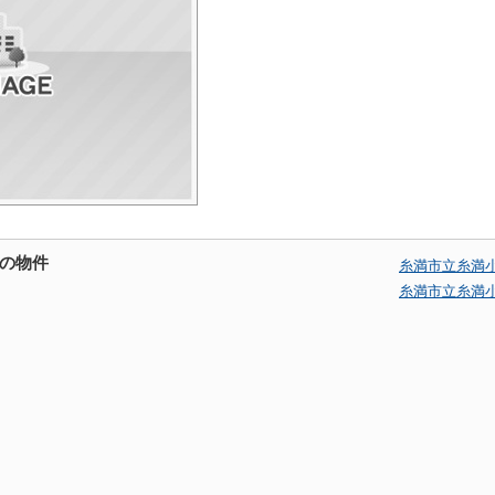
の物件
糸満市立糸満
糸満市立糸満