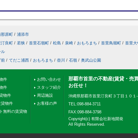
与那原町
/
浦添市
里汀良町
/
若狭
/
首里石嶺町
/
松島
/
泉崎
/
おもろまち
/
首里鳥堀町
/
首里大
ール
庁前
/
てだこ浦西
/
おもろまち
/
壺川
/
石嶺
/
奥武山公園
那覇市首里の不動産(賃貸・売
物件
お問い合わせ
お任せ！
物件
スタッフ紹介
貸物件
周辺施設
沖縄県那覇市首里汀良町３丁目１０１-
賃貸物件
お客様の声
TEL:098-884-3711
ト無料の賃貸物
FAX:098-884-3798
Copyright(c) 有限会社新地開発
All Rights Reserved.