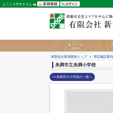
ようこそ
ゲスト
さん
有限会社新地開発トップ
>
周辺施設案
糸満市立糸満小学校
<<糸満市の小学校の一覧へ