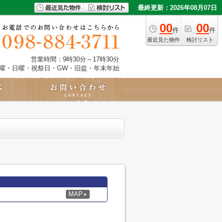
最終更新：2026年08月07日
00
00
件
件
最近見た物件
検討リスト
営業時間：9時30分～17時30分
土曜・日曜・祝祭日・GW・旧盆・年末年始
MAP
▼