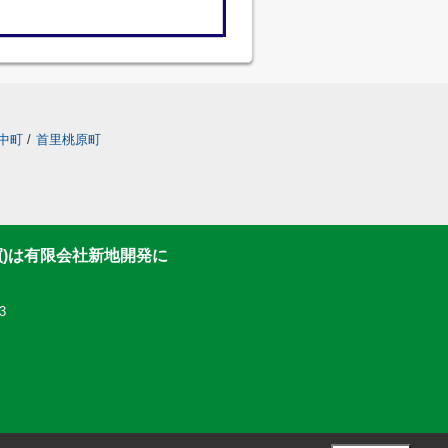
中町
/
首里桃原町
買)は有限会社新地開発に
3