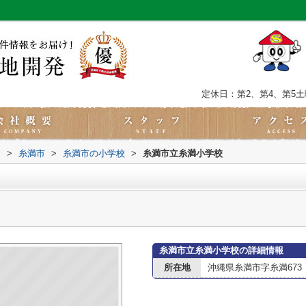
定休日：第2、第4、第5
内
>
糸満市
>
糸満市の小学校
>
糸満市立糸満小学校
糸満市立糸満小学校の詳細情報
所在地
沖縄県糸満市字糸満673