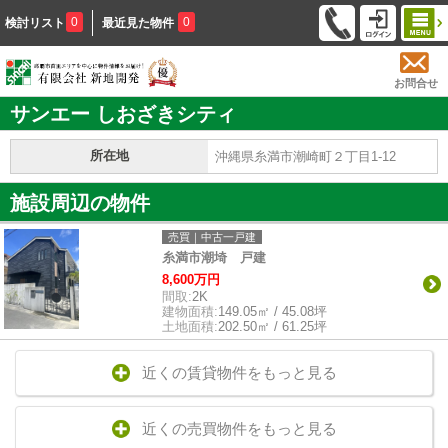
0
0
検討リスト
最近見た物件
お問合せ
サンエー しおざきシティ
所在地
沖縄県糸満市潮崎町２丁目1-12
施設周辺の物件
売買｜中古一戸建
糸満市潮埼 戸建
8,600万円
間取:
2K
建物面積:
149.05㎡ / 45.08坪
土地面積:
202.50㎡ / 61.25坪
近くの賃貸物件をもっと見る
近くの売買物件をもっと見る