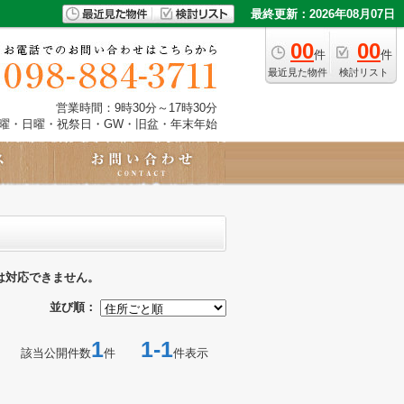
最終更新：2026年08月07日
00
00
件
件
最近見た物件
検討リスト
営業時間：9時30分～17時30分
土曜・日曜・祝祭日・GW・旧盆・年末年始
は対応できません。
並び順：
1
1-1
該当公開件数
件
件表示