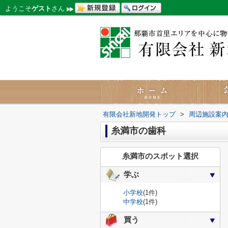
ようこそ
ゲスト
さん
有限会社新地開発トップ
>
周辺施設案
糸満市の歯科
糸満市のスポット選択
学ぶ
小学校
(1件)
中学校
(1件)
買う