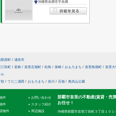
沖縄県糸満市字糸満
与那原町
/
浦添市
里汀良町
/
若狭
/
首里石嶺町
/
松島
/
泉崎
/
おもろまち
/
首里鳥堀町
/
首里大
ール
庁前
/
てだこ浦西
/
おもろまち
/
壺川
/
石嶺
/
奥武山公園
那覇市首里の不動産(賃貸・売
物件
お問い合わせ
お任せ！
物件
スタッフ紹介
貸物件
周辺施設
沖縄県那覇市首里汀良町３丁目１０１-