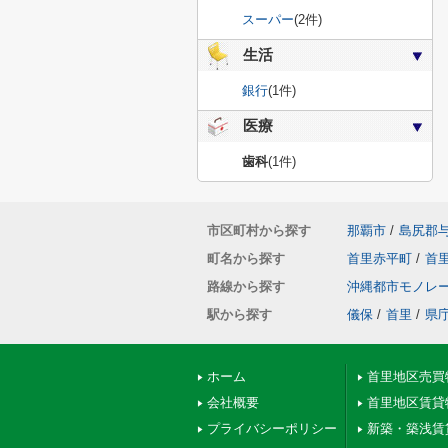
スーパー
(2件)
生活
銀行
(1件)
医療
歯科
(1件)
市区町村から探す
那覇市
/
島尻郡
町名から探す
首里赤平町
/
首
路線から探す
沖縄都市モノレ
駅から探す
儀保
/
首里
/
県
ホーム
首里地区売買
会社概要
首里地区賃貸
プライバシーポリシー
新築・築浅賃