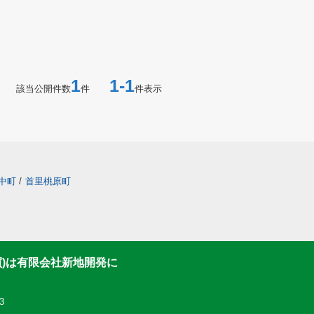
1
1-1
該当公開件数
件
件表示
中町
/
首里桃原町
買)は有限会社新地開発に
3