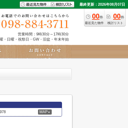
最終更新：2026年08月07日
00
00
件
件
最近見た物件
検討リスト
営業時間：9時30分～17時30分
土曜・日曜・祝祭日・GW・旧盆・年末年始
78
MAP
▼