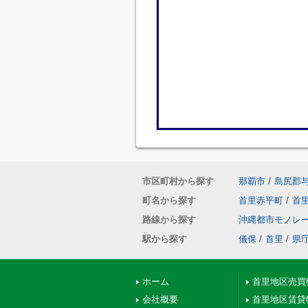
市区町村から探す
那覇市
/
島尻郡
町名から探す
首里赤平町
/
首
路線から探す
沖縄都市モノレ
駅から探す
儀保
/
首里
/
県
ホーム
首里地区売買
会社概要
首里地区賃貸