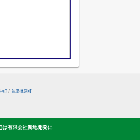
中町
/
首里桃原町
買)は有限会社新地開発に