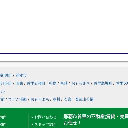
与那原町
/
浦添市
里汀良町
/
若狭
/
首里石嶺町
/
松島
/
泉崎
/
おもろまち
/
首里鳥堀町
/
首里大
ール
庁前
/
てだこ浦西
/
おもろまち
/
壺川
/
石嶺
/
奥武山公園
那覇市首里の不動産(賃貸・売
物件
お問い合わせ
お任せ！
物件
スタッフ紹介