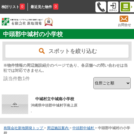
0
0
検討リスト
最近見た物件
お問合せ
中頭郡中城村の小学校
スポットを絞り込む
※物件情報の周辺施設紹介のページであり、各店舗への問い合わせは当
社では対応できません。
該当件数
1
件
中城村立中城南小学校
沖縄県中頭郡中城村字南上原
-
有限会社新地開発トップ
>
周辺施設案内
>
中頭郡中城村
>
中頭郡中城村の小学
校