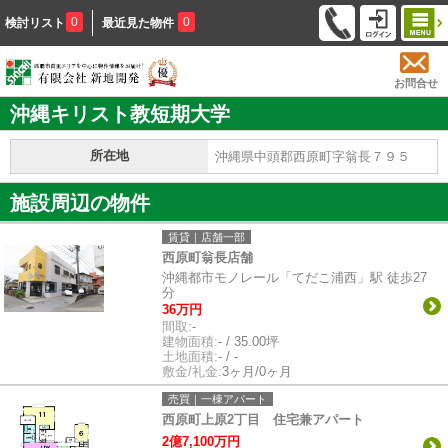
0
0
検討リスト
最近見た物件
お問合せ
沖縄キリスト教短期大学
所在地
沖縄県中頭郡西原町字翁長７９５
施設周辺の物件
賃貸｜店舗一部
西原町翁長店舗
沖縄都市モノレール「てだこ浦西」駅 徒歩27
分
36万円
間取:
-
建物面積:
- / 35.00坪
土地面積:
- / -
敷金/礼金:
3ヶ月/0ヶ月
売買｜一棟アパート
西原町上原2丁目 住宅兼アパート
2億7,100万円