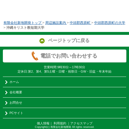
有限会社新地開発トップ
>
周辺施設案内
>
中頭郡西原町
>
中頭郡西原町の大学
>
沖縄キリスト教短期大学
ページトップに戻る
電話でお問い合わせする
営業時間:9時30分～17時30分
定休日:第2、第4、第5土曜・日曜・祝祭日・GW・旧盆・年末年始
ホーム
会社概要
お問合せ
PCサイト
個人情報
｜
利用規約
｜
アクセスマップ
Copyright(c) 有限会社新地開発 All rights reserved.