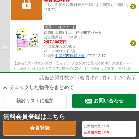
会員限定物件
こちらの物件は無料会員登録により閲覧が可能にな
ります。
売買｜一棟アパート
西原町上原2丁目 住宅兼アパート
会営薬局前 バス停 3分
2億7,100万円
間取:
3DK/867.46㎡
ローン:
89.8万円/月
沖縄県
中頭郡西原町
上原
２丁目12-17
【設備充実×満室の魅力！安定した収益を生む理想の物件】戸建兼アパー
ト：表面利回り5％各フロア2世帯の12室、住宅部分も賃貸中、合計13
室。エレベーター・EV充電器・太陽光・各階に宅...
該当公開件数
2
件 (会員物件
1
件)
1-2
件表示
チェックした物件をまとめて
検討リストに追加
お問い合わせ
無料会員登録はこちら
公開物件数：
0
件
会員登録
会員物件数：
0
件