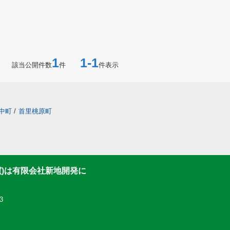
1
1-1
該当公開件数
件
件表示
中町
/
首里桃原町
買)は有限会社新地開発に
3