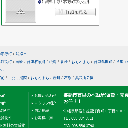
沖縄県中頭郡西原町字小波津
与那原町
/
浦添市
里汀良町
/
若狭
/
首里石嶺町
/
松島
/
泉崎
/
おもろまち
/
首里鳥堀町
/
首里大
ール
庁前
/
てだこ浦西
/
おもろまち
/
壺川
/
石嶺
/
奥武山公園
那覇市首里の不動産(賃貸・売
物件
お問い合わせ
お任せ！
物件
スタッフ紹介
貸物件
周辺施設
沖縄県那覇市首里汀良町３丁目１０１-
賃貸物件
お客様の声
TEL:098-884-3711
ト無料の賃貸物
FAX:098-884-3798