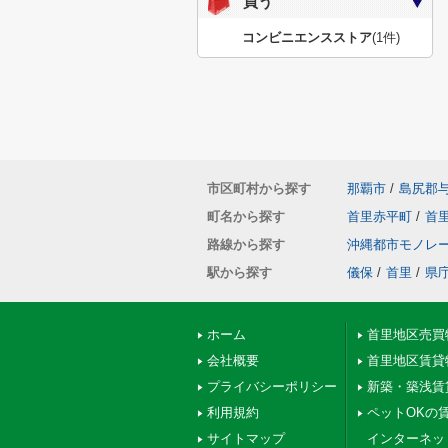
買う
コンビニエンスストア
(1件)
市区町村から探す
那覇市
/
島尻郡
町名から探す
首里赤平町
/
首
路線から探す
沖縄都市モノレ
駅から探す
儀保
/
首里
/
県
ホーム
首里地区売買
会社概要
首里地区賃貸
プライバシーポリシー
新築・築浅賃
利用規約
ペットOKの
サイトマップ
インターネッ