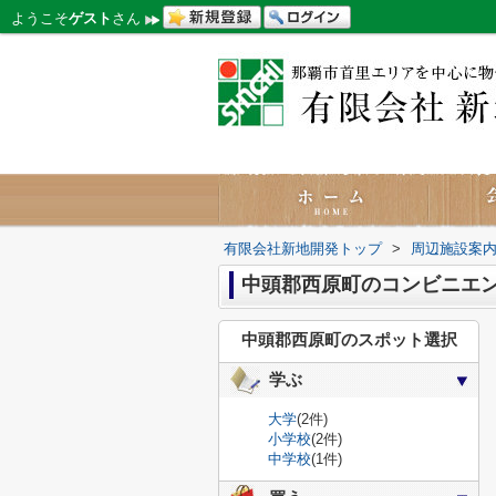
ようこそ
ゲスト
さん
有限会社新地開発トップ
>
周辺施設案
中頭郡西原町のコンビニエ
中頭郡西原町のスポット選択
学ぶ
大学
(2件)
小学校
(2件)
中学校
(1件)