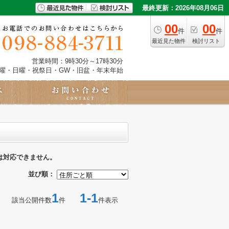
最終更新：2026年08月06日
00
00
件
件
最近見た物件
検討リスト
営業時間：9時30分～17時30分
土曜・日曜・祝祭日・GW・旧盆・年末年始
は対応できません。
並び順：
1
1-1
該当公開件数
件
件表示