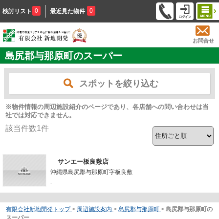
0
0
検討リスト
最近見た物件
お問合せ
島尻郡与那原町のスーパー
スポットを絞り込む
※物件情報の周辺施設紹介のページであり、各店舗への問い合わせは当
社では対応できません。
該当件数
1
件
サンエー板良敷店
沖縄県島尻郡与那原町字板良敷
-
有限会社新地開発トップ
>
周辺施設案内
>
島尻郡与那原町
>
島尻郡与那原町の
スーパー