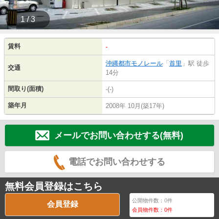
1 / 3
賃料
-
沖縄都市モノレール
「
首里
」駅 徒歩
交通
14分
間取り(面積)
-(-)
築年月
2008年 10月(築17年)
メールでお問い合わせする(無料)
電話でお問い合わせする
無料会員登録はこちら
公開物件数：
0
件
会員登録
会員物件数：
0
件