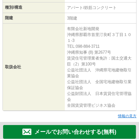
種別/構造
アパート/鉄筋コンクリート
階建
3階建
有限会社新地開発
沖縄県那覇市首里汀良町３丁目１０
１-3
TEL:098-884-3711
沖縄県知事 (8) 第2677号
賃貸住宅管理業者免許：国土交通大
臣（2）第100号
取扱会社
公益社団法人 沖縄県宅地建物取引
業協会
公益社団法人 全国宅地建物取引業
保証協会
公益財団法人 日本賃貸住宅管理協
会
全国賃貸管理ビジネス協会
情報の見方
メールでお問い合わせする(無料)