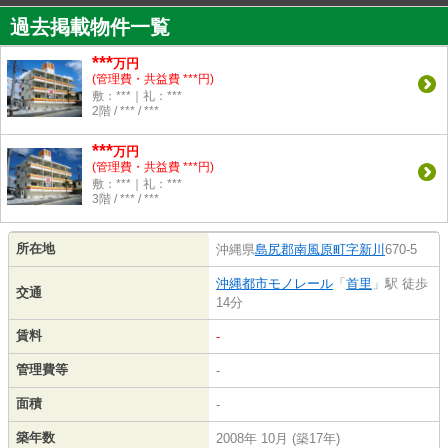
過去掲載物件一覧
***
万円
(管理費・共益費 ***円)
敷：***｜礼：***
2階 / *** / ***
***
万円
(管理費・共益費 ***円)
敷：***｜礼：***
3階 / *** / ***
所在地
沖縄県
島尻郡南風原町
字新川
670-5
沖縄都市モノレール
「
首里
」駅 徒歩
交通
14分
賃料
-
管理費等
-
面積
-
築年数
2008年 10月 (築17年)