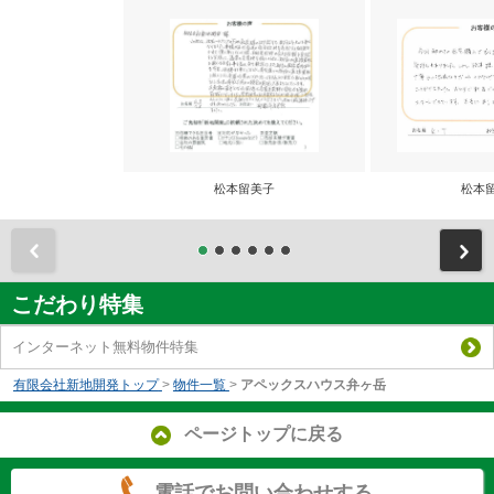
松本留美子
松本
前
こだわり特集
インターネット無料物件特集
有限会社新地開発トップ
>
物件一覧
>
アペックスハウス弁ヶ岳
ページトップに戻る
電話でお問い合わせする