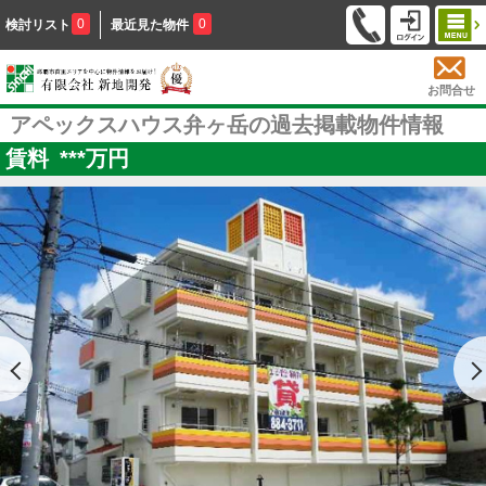
0
0
検討リスト
最近見た物件
お問合せ
アペックスハウス弁ヶ岳の過去掲載物件情報
賃料
***
万円