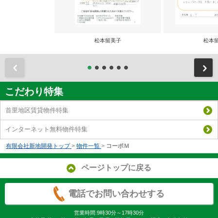
松本留美子
松本
前
こだわり特集
首里地区賃貸物件特集
インターネット無料物件特集
有限会社新地開発トップ
>
物件一覧
>
コーポＭ
ページトップに戻る
電話でお問い合わせする
営業時間:9時30分～17時30分