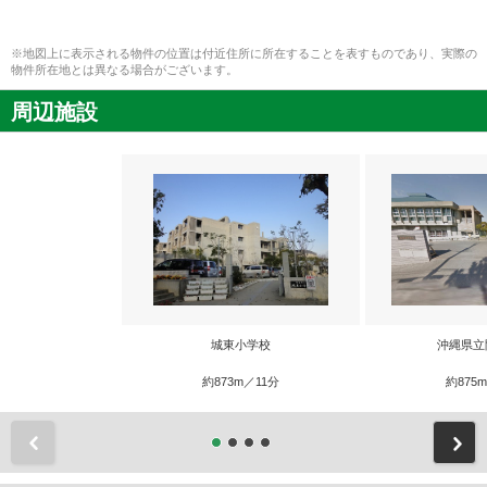
※地図上に表示される物件の位置は付近住所に所在することを表すものであり、実際の
物件所在地とは異なる場合がございます。
周辺施設
城東小学校
沖縄県立
約873m／11分
約875
前