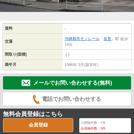
賃料
-
沖縄都市モノレール
「
首里
」駅 徒歩
交通
14分
間取り(面積)
-(-)
築年月
1996年 3月(築30年)
メールでお問い合わせする(無料)
電話でお問い合わせする
無料会員登録はこちら
公開物件数：
0
件
会員登録
会員物件数：
0
件