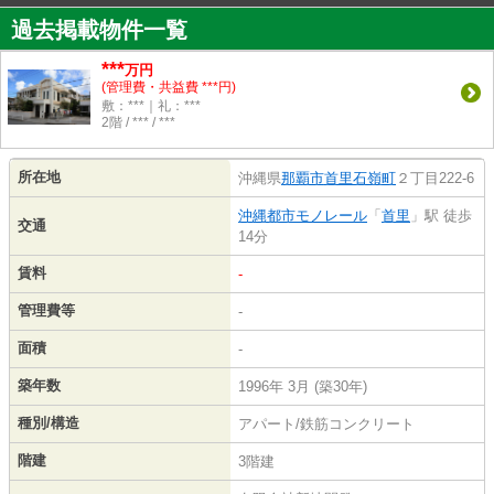
過去掲載物件一覧
***
万円
(管理費・共益費 ***円)
敷：***｜礼：***
2階 / *** / ***
所在地
沖縄県
那覇市
首里石嶺町
２丁目222-6
沖縄都市モノレール
「
首里
」駅 徒歩
交通
14分
賃料
-
管理費等
-
面積
-
築年数
1996年 3月 (築30年)
種別/構造
アパート/鉄筋コンクリート
階建
3階建