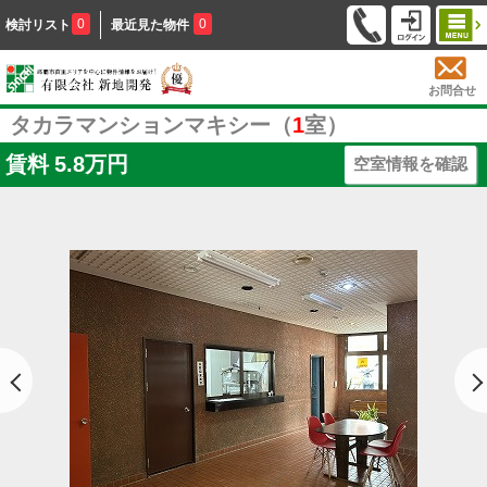
0
0
検討リスト
最近見た物件
お問合せ
タカラマンションマキシー（
1
室）
賃料
5.8万円
空室情報を確認