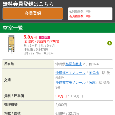
無料会員登録はこちら
公開物件数：
0
件
会員登録
会員物件数：
0
件
空室一覧
5.8
万
円
NEW
(管理費・共益費 2,000円)
敷：1ヶ月｜礼：0ヶ月
坪単価：
0.84
万円
3階 / 22.76㎡ / 6.88坪
所在地
沖縄県
那覇市
牧志
２丁目16-46
沖縄都市モノレール
「
美栄橋
」駅 徒
歩6分
交通
沖縄都市モノレール
「
牧志
」駅 徒歩
9分
賃料 / 坪単価
5.8万円
/ 0.84万円
管理費等
2,000円
坪数 / 面積
6.88坪 / 22.76㎡