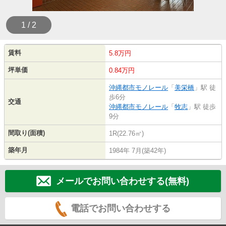
1 / 2
賃料
5.8万円
坪単価
0.84万円
沖縄都市モノレール
「
美栄橋
」駅 徒
歩6分
交通
沖縄都市モノレール
「
牧志
」駅 徒歩
9分
間取り(面積)
1R(22.76㎡)
築年月
1984年 7月(築42年)
メールでお問い合わせする(無料)
電話でお問い合わせする