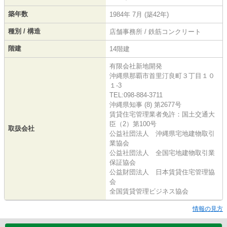
築年数
1984年 7月 (築42年)
種別 / 構造
店舗事務所 / 鉄筋コンクリート
階建
14階建
有限会社新地開発
沖縄県那覇市首里汀良町３丁目１０
１-3
TEL:098-884-3711
沖縄県知事 (8) 第2677号
賃貸住宅管理業者免許：国土交通大
臣（2）第100号
取扱会社
公益社団法人 沖縄県宅地建物取引
業協会
公益社団法人 全国宅地建物取引業
保証協会
公益財団法人 日本賃貸住宅管理協
会
全国賃貸管理ビジネス協会
情報の見方