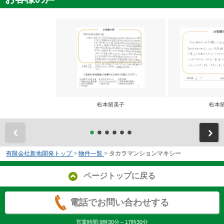
松本留美子
松本
前
有限会社新地開発トップ
>
物件一覧
>
タカラマンションマキシー
ページトップに戻る
電話でお問い合わせする
営業時間:9時30分～17時30分