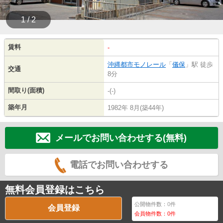
1 / 2
賃料
-
沖縄都市モノレール
「
儀保
」駅 徒歩
交通
8分
間取り(面積)
-(-)
築年月
1982年 8月(築44年)
メールでお問い合わせする(無料)
電話でお問い合わせする
無料会員登録はこちら
公開物件数：
0
件
会員登録
会員物件数：
0
件