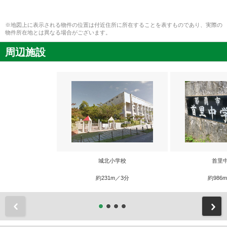
※地図上に表示される物件の位置は付近住所に所在することを表すものであり、実際の
物件所在地とは異なる場合がございます。
周辺施設
城北小学校
首里
約231m／3分
約986
前