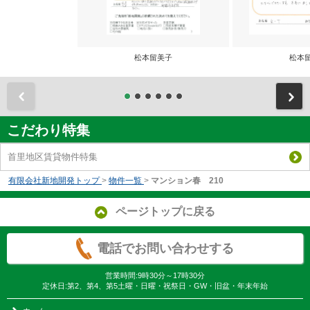
松本留美子
松本
前
こだわり特集
首里地区賃貸物件特集
有限会社新地開発トップ
>
物件一覧
>
マンション春 210
ページトップに戻る
電話でお問い合わせする
営業時間:9時30分～17時30分
定休日:第2、第4、第5土曜・日曜・祝祭日・GW・旧盆・年末年始