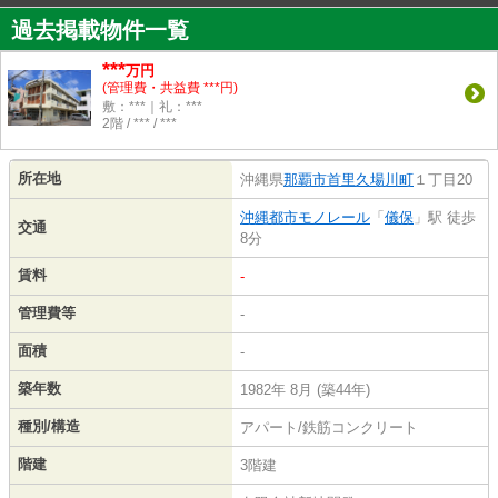
過去掲載物件一覧
***
万円
(管理費・共益費 ***円)
敷：***｜礼：***
2階 / *** / ***
所在地
沖縄県
那覇市
首里久場川町
１丁目20
沖縄都市モノレール
「
儀保
」駅 徒歩
交通
8分
賃料
-
管理費等
-
面積
-
築年数
1982年 8月 (築44年)
種別/構造
アパート/鉄筋コンクリート
階建
3階建