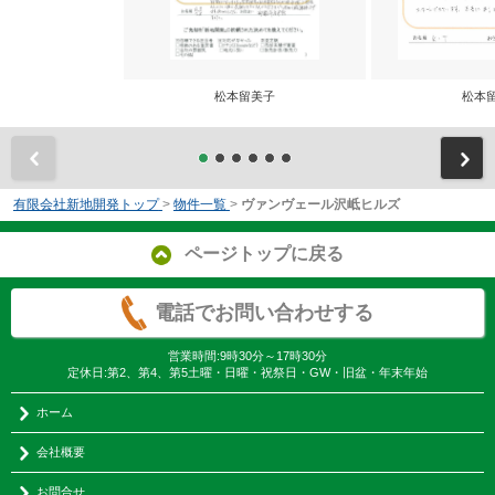
松本留美子
松本
前
有限会社新地開発トップ
>
物件一覧
>
ヴァンヴェール沢岻ヒルズ
ページトップに戻る
電話でお問い合わせする
営業時間:9時30分～17時30分
定休日:第2、第4、第5土曜・日曜・祝祭日・GW・旧盆・年末年始
ホーム
会社概要
お問合せ