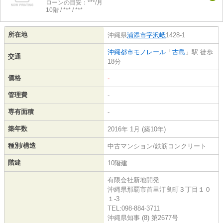
ローンの目安：***/月
10階 / *** / ***
所在地
沖縄県
浦添市
字沢岻
1428-1
沖縄都市モノレール
「
古島
」駅 徒歩
交通
18分
価格
-
管理費
-
専有面積
-
築年数
2016年 1月 (築10年)
種別/構造
中古マンション/鉄筋コンクリート
階建
10階建
有限会社新地開発
沖縄県那覇市首里汀良町３丁目１０
１-3
TEL:098-884-3711
沖縄県知事 (8) 第2677号