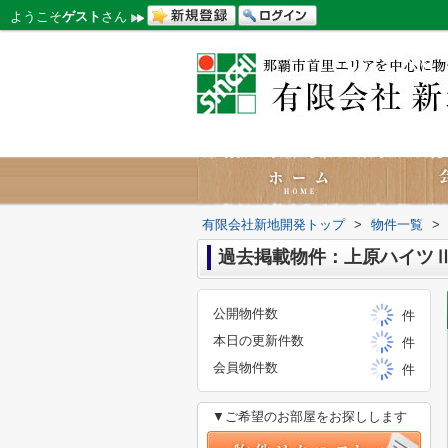
ようこそ
ゲスト
さん
有限会社新地開発トップ
>
物件一覧
>
過去掲載物件：上原ハイツ
公開物件数
件
本日の更新件数
件
会員物件数
件
▼ご希望のお部屋をお探しします