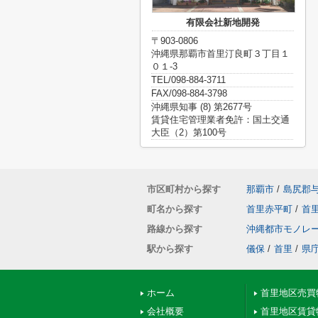
有限会社新地開発
〒903-0806
沖縄県那覇市首里汀良町３丁目１
０１-3
TEL/098-884-3711
FAX/098-884-3798
沖縄県知事 (8) 第2677号
賃貸住宅管理業者免許：国土交通
大臣（2）第100号
市区町村から探す
那覇市
/
島尻郡
町名から探す
首里赤平町
/
首
路線から探す
沖縄都市モノレ
駅から探す
儀保
/
首里
/
県
ホーム
首里地区売買
会社概要
首里地区賃貸