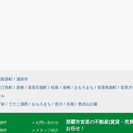
与那原町
/
浦添市
里汀良町
/
若狭
/
首里石嶺町
/
松島
/
泉崎
/
おもろまち
/
首里鳥堀町
/
首里大
ール
庁前
/
てだこ浦西
/
おもろまち
/
壺川
/
石嶺
/
奥武山公園
那覇市首里の不動産(賃貸・売
物件
お問い合わせ
お任せ！
物件
スタッフ紹介