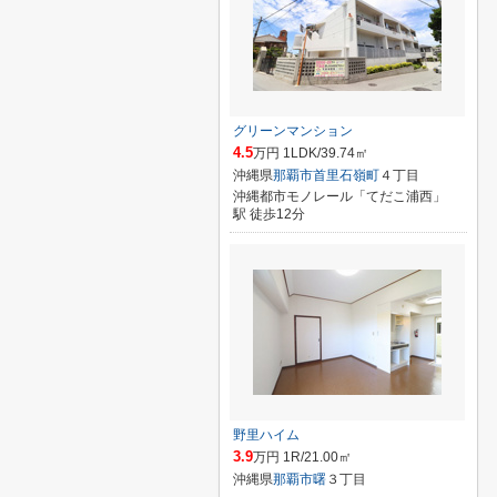
グリーンマンション
4.5
万円 1LDK/39.74㎡
沖縄県
那覇市
首里石嶺町
４丁目
沖縄都市モノレール「てだこ浦西」
駅 徒歩12分
野里ハイム
3.9
万円 1R/21.00㎡
沖縄県
那覇市
曙
３丁目