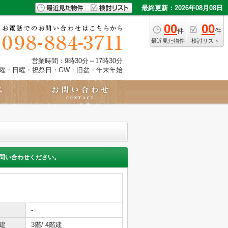
最終更新：2026年08月08日
00
00
件
件
最近見た物件
検討リスト
営業時間：9時30分～17時30分
土曜・日曜・祝祭日・GW・旧盆・年末年始
問い合わせください。
-
建
3階/ 4階建