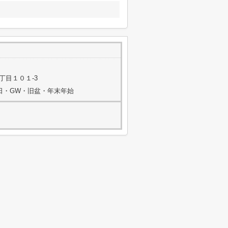
丁目１０１-3
祭日・GW・旧盆・年末年始