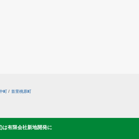
中町
/
首里桃原町
買)は有限会社新地開発に