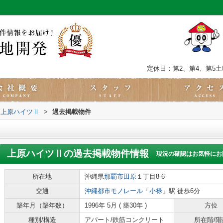
定休日：第2、第4、第5
上原ハイツⅡ
>
過去掲載物件
Ⅱ
上原ハイツⅡ
の過去掲載物件情報
現況の確認はお気軽にお
所在地
沖縄県
那覇市
田原
１丁目8-6
交通
沖縄都市モノレール
「
小禄
」駅 徒歩6分
築年月（築年数）
1996年 5月 ( 築30年 )
方位
種別/構造
アパート/鉄筋コンクリート
所在階/階