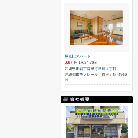
屋嘉比アパート
3.8
万円 1R/24.76㎡
沖縄県
那覇市
首里汀良町
１丁目
沖縄都市モノレール「首里」駅 徒歩6
分