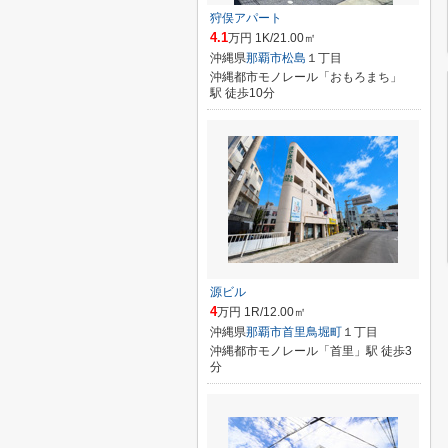
狩俣アパート
4.1
万円 1K/21.00㎡
沖縄県
那覇市
松島
１丁目
沖縄都市モノレール「おもろまち」
駅 徒歩10分
源ビル
4
万円 1R/12.00㎡
沖縄県
那覇市
首里鳥堀町
１丁目
沖縄都市モノレール「首里」駅 徒歩3
分