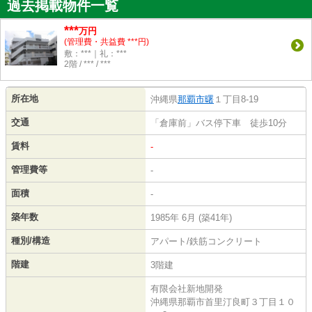
過去掲載物件一覧
***
万円
(管理費・共益費 ***円)
敷：***｜礼：***
2階 / *** / ***
所在地
沖縄県
那覇市
曙
１丁目8-19
交通
「倉庫前」バス停下車 徒歩10分
賃料
-
管理費等
-
面積
-
築年数
1985年 6月 (築41年)
種別/構造
アパート/鉄筋コンクリート
階建
3階建
有限会社新地開発
沖縄県那覇市首里汀良町３丁目１０