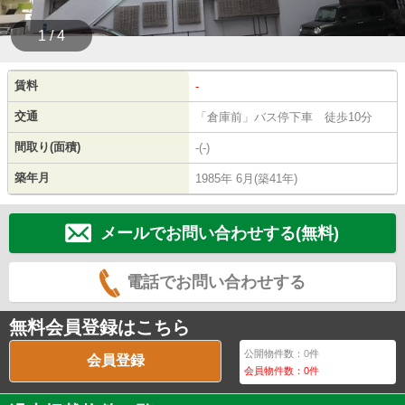
1 / 4
賃料
-
交通
「倉庫前」バス停下車 徒歩10分
間取り(面積)
-(-)
築年月
1985年 6月(築41年)
メールでお問い合わせする(無料)
電話でお問い合わせする
無料会員登録はこちら
公開物件数：
0
件
会員登録
会員物件数：
0
件