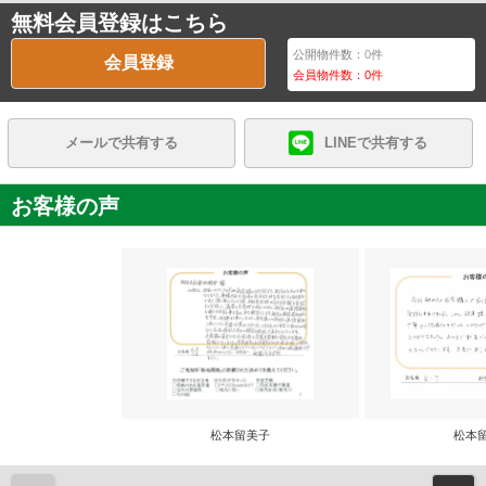
無料会員登録はこちら
公開物件数：
0
件
会員登録
会員物件数：
0
件
メールで共有する
LINEで共有する
お客様の声
松本留美子
松本