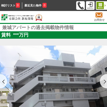
0
0
検討リスト
最近見た物件
お問合せ
兼城アパートの過去掲載物件情報
賃料
***
万円