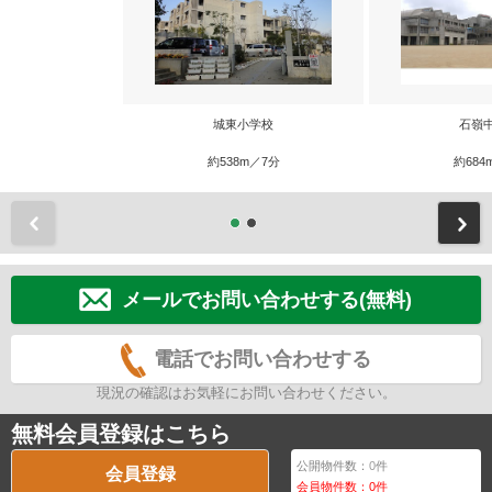
城東小学校
石嶺
約538m／7分
約684
前
メールでお問い合わせする(無料)
電話でお問い合わせする
現況の確認はお気軽にお問い合わせください。
無料会員登録はこちら
公開物件数：
0
件
会員登録
会員物件数：
0
件