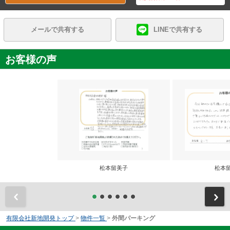
メールで共有する
LINEで共有する
お客様の声
松本留美子
松本
前
有限会社新地開発トップ
>
物件一覧
>
外間パーキング