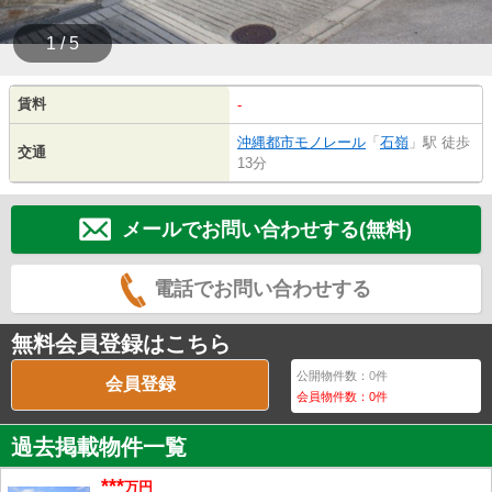
1 / 5
賃料
-
沖縄都市モノレール
「
石嶺
」駅 徒歩
交通
13分
メールでお問い合わせする(無料)
電話でお問い合わせする
無料会員登録はこちら
公開物件数：
0
件
会員登録
会員物件数：
0
件
過去掲載物件一覧
***
万円