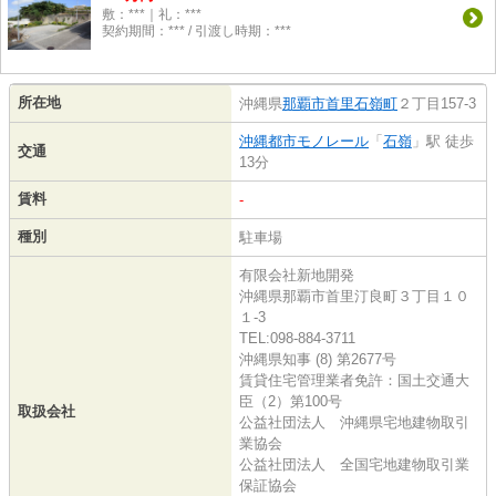
敷：***｜礼：***
契約期間：*** / 引渡し時期：***
所在地
沖縄県
那覇市
首里石嶺町
２丁目157-3
沖縄都市モノレール
「
石嶺
」駅 徒歩
交通
13分
賃料
-
種別
駐車場
有限会社新地開発
沖縄県那覇市首里汀良町３丁目１０
１-3
TEL:098-884-3711
沖縄県知事 (8) 第2677号
賃貸住宅管理業者免許：国土交通大
臣（2）第100号
取扱会社
公益社団法人 沖縄県宅地建物取引
業協会
公益社団法人 全国宅地建物取引業
保証協会