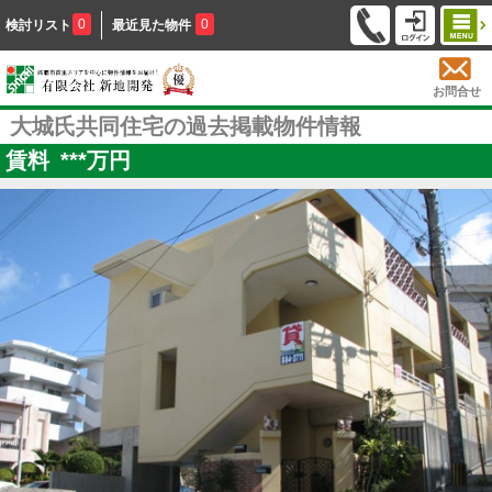
0
0
検討リスト
最近見た物件
お問合せ
大城氏共同住宅の過去掲載物件情報
賃料
***
万円