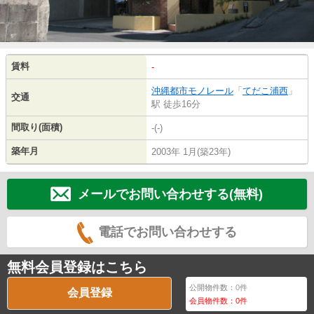
賃料
-
沖縄都市モノレール
「
てだこ浦西
」
交通
駅 徒歩16分
間取り(面積)
-(-)
築年月
2003年 1月(築23年)
メールでお問い合わせする(無料)
電話でお問い合わせする
無料会員登録はこちら
公開物件数：
0
件
会員登録
会員物件数：
0
件