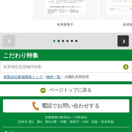
松本留美子
松本
前
こだわり特集
首里地区賃貸物件特集
有限会社新地開発トップ
>
物件一覧
>
大城氏共同住宅
ページトップに戻る
電話でお問い合わせする
営業時間:9時30分～17時30分
定休日:第2、第4、第5土曜・日曜・祝祭日・GW・旧盆・年末年始