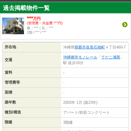
過去掲載物件一覧
***
万円
(管理費・共益費 ***円)
敷：***｜礼：***
2階 / *** / ***
所在地
沖縄県
那覇市
首里石嶺町
４丁目460-7
沖縄都市モノレール
「
てだこ浦西
」
交通
駅 徒歩16分
賃料
-
管理費等
-
面積
-
築年数
2003年 1月 (築23年)
種別/構造
アパート/鉄筋コンクリート
階建
3階建