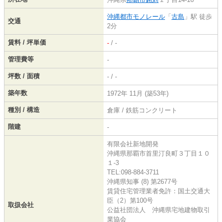
沖縄都市モノレール
「
古島
」駅 徒歩
交通
2分
賃料 / 坪単価
-
/ -
管理費等
-
坪数 / 面積
- / -
築年数
1972年 11月 (築53年)
種別 / 構造
倉庫 / 鉄筋コンクリート
階建
-
有限会社新地開発
沖縄県那覇市首里汀良町３丁目１０
１-3
TEL:098-884-3711
沖縄県知事 (8) 第2677号
賃貸住宅管理業者免許：国土交通大
臣（2）第100号
取扱会社
公益社団法人 沖縄県宅地建物取引
業協会