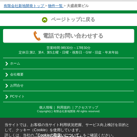
有限会社新地開発トップ
>
物件一覧
>
大盛産業ビル
ページトップに戻る
電話でお問い合わせする
営業時間:9時30分～17時30分
定休日:第2、第4、第5土曜・日曜・祝祭日・GW・旧盆・年末年始
ホーム
会社概要
お問合せ
PCサイト
個人情報
｜
利用規約
｜
アクセスマップ
Copyright(c) 有限会社新地開発 All rights reserved.
当サイトでは、お客様の当サイト利用状況把握、サービス向上検討を目的と
して、クッキー（Cookie）を使用しています。
詳しくは、当社の
「Cookieの取扱いについて」
をご確認ください。