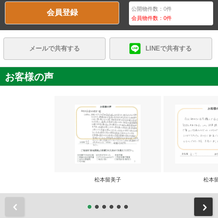
公開物件数：
0
件
会員登録
会員物件数：
0
件
メールで共有する
LINEで共有する
お客様の声
松本留美子
松本
前