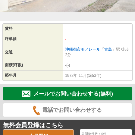
賃料
-
坪単価
-
沖縄都市モノレール
「
古島
」駅 徒歩
交通
2分
面積(坪数)
-(-)
築年月
1972年 11月(築53年)
メールでお問い合わせする(無料)
電話でお問い合わせする
無料会員登録はこちら
公開物件数：
0
件