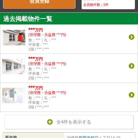
会員登録
会員物件数：
0
件
過去掲載物件一覧
***
万円
(管理費・共益費 ***円)
敷：***｜礼：***
坪単価：***
1階 / *** / ***
***
万円
(管理費・共益費 ***円)
敷：***｜礼：***
坪単価：***
2階 / *** / ***
***
万円
(管理費・共益費 ***円)
敷：***｜礼：***
坪単価：***
3階 / *** / ***
全4件を表示する
所在地
沖縄県
那覇市
銘苅
１丁目14-16