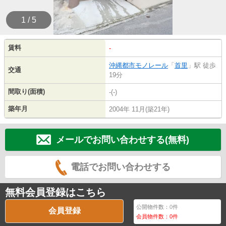
1 / 5
賃料
-
沖縄都市モノレール
「
首里
」駅 徒歩
交通
19分
間取り(面積)
-(-)
築年月
2004年 11月(築21年)
メールでお問い合わせする(無料)
電話でお問い合わせする
無料会員登録はこちら
公開物件数：
0
件
会員登録
会員物件数：
0
件