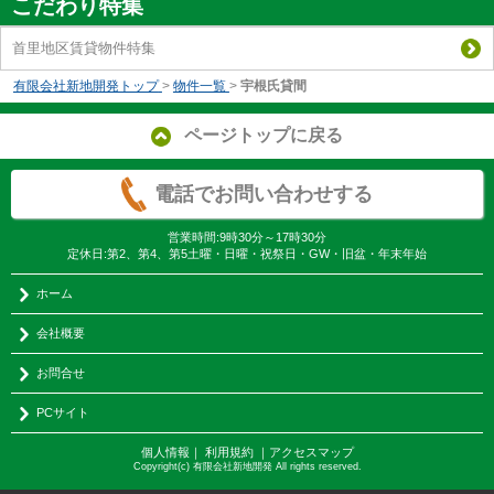
こだわり特集
首里地区賃貸物件特集
有限会社新地開発トップ
>
物件一覧
>
宇根氏貸間
ページトップに戻る
電話でお問い合わせする
営業時間:9時30分～17時30分
定休日:第2、第4、第5土曜・日曜・祝祭日・GW・旧盆・年末年始
ホーム
会社概要
お問合せ
PCサイト
個人情報
｜
利用規約
｜
アクセスマップ
Copyright(c) 有限会社新地開発 All rights reserved.