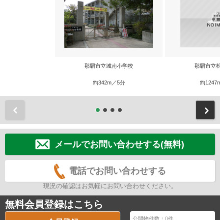
那覇市立城南小学校
那覇市立
約342m／5分
約1247
前
メールでお問い合わせする(無料)
電話でお問い合わせする
現況の確認はお気軽にお問い合わせください。
無料会員登録はこちら
公開物件数：
0
件