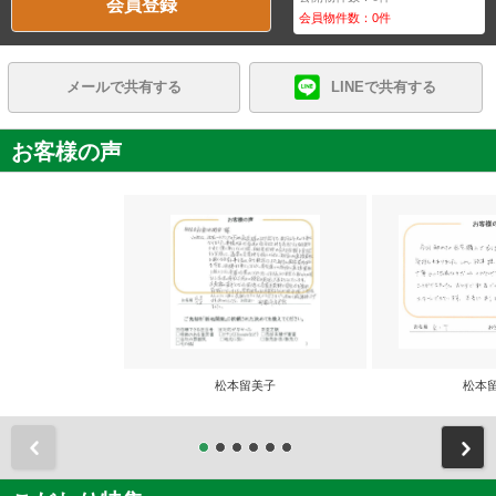
会員登録
会員物件数：
0
件
メールで共有する
LINEで共有する
お客様の声
松本留美子
松本
前