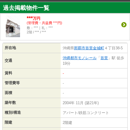
過去掲載物件一覧
***
万円
(管理費・共益費 ***円)
敷：***｜礼：***
2階 / *** / ***
所在地
沖縄県
那覇市
首里金城町
４丁目38-5
沖縄都市モノレール
「
首里
」駅 徒歩
交通
19分
賃料
-
管理費等
-
面積
-
築年数
2004年 11月 (築21年)
種別/構造
アパート/鉄筋コンクリート
階建
2階建