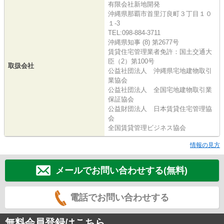
有限会社新地開発
沖縄県那覇市首里汀良町３丁目１０
１-3
TEL:098-884-3711
沖縄県知事 (8) 第2677号
賃貸住宅管理業者免許：国土交通大
臣（2）第100号
取扱会社
公益社団法人 沖縄県宅地建物取引
業協会
公益社団法人 全国宅地建物取引業
保証協会
公益財団法人 日本賃貸住宅管理協
会
全国賃貸管理ビジネス協会
情報の見方
メールでお問い合わせする(無料)
電話でお問い合わせする
無料会員登録はこちら