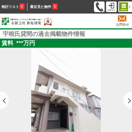
0
0
検討リスト
最近見た物件
お問合せ
宇根氏貸間の過去掲載物件情報
賃料
***
万円