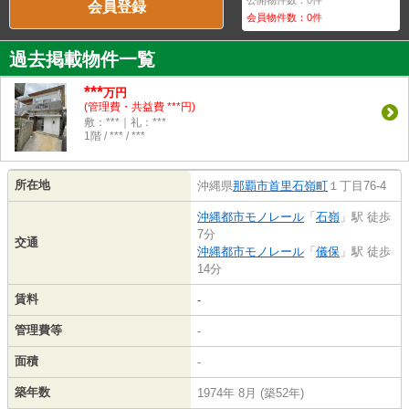
公開物件数：
0
件
会員登録
会員物件数：
0
件
過去掲載物件一覧
***
万円
(管理費・共益費 ***円)
敷：***｜礼：***
1階 / *** / ***
所在地
沖縄県
那覇市
首里石嶺町
１丁目76-4
沖縄都市モノレール
「
石嶺
」駅 徒歩
7分
交通
沖縄都市モノレール
「
儀保
」駅 徒歩
14分
賃料
-
管理費等
-
面積
-
築年数
1974年 8月 (築52年)