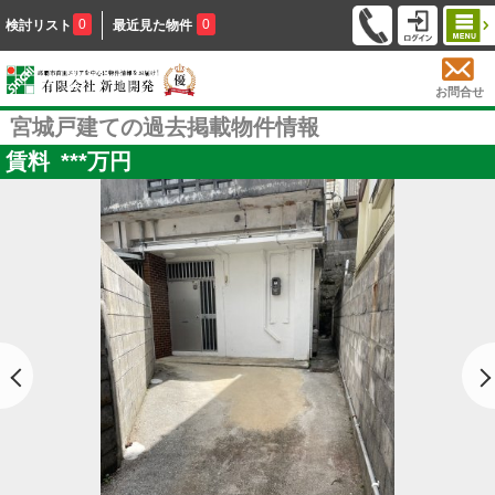
0
0
検討リスト
最近見た物件
お問合せ
宮城戸建ての過去掲載物件情報
賃料
***
万円