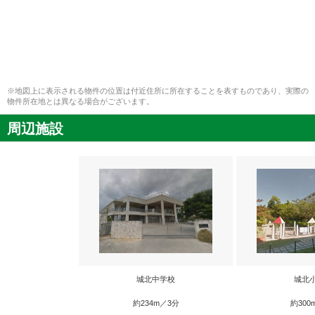
※地図上に表示される物件の位置は付近住所に所在することを表すものであり、実際の
物件所在地とは異なる場合がございます。
周辺施設
城北中学校
城北
約234m／3分
約300