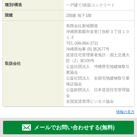
種別/構造
一戸建て/鉄筋コンクリート
階建
2階建 地下1階
有限会社新地開発
沖縄県那覇市首里汀良町３丁目１０
１-3
TEL:098-884-3711
沖縄県知事 (8) 第2677号
賃貸住宅管理業者免許：国土交通大
臣（2）第100号
取扱会社
公益社団法人 沖縄県宅地建物取引
業協会
公益社団法人 全国宅地建物取引業
保証協会
公益財団法人 日本賃貸住宅管理協
会
全国賃貸管理ビジネス協会
情報の見方
メールでお問い合わせする(無料)