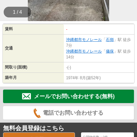
1 / 4
賃料
-
沖縄都市モノレール
「
石嶺
」駅 徒歩
7分
交通
沖縄都市モノレール
「
儀保
」駅 徒歩
14分
間取り(面積)
-(-)
築年月
1974年 8月(築52年)
メールでお問い合わせする(無料)
電話でお問い合わせする
無料会員登録はこちら