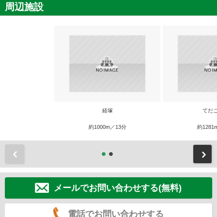
周辺施設
経塚
てだ
約1000m／13分
約1281
前
メールでお問い合わせする(無料)
電話でお問い合わせする