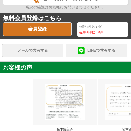
現況の確認はお気軽にお問い合わせください。
無料会員登録はこちら
公開物件数：
0
件
会員登録
会員物件数：
0
件
メールで共有する
LINEで共有する
お客様の声
松本留美子
松本