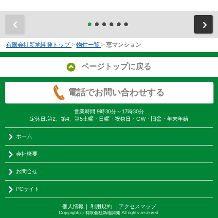
前
有限会社新地開発トップ
>
物件一覧
>
恵マンション
ページトップに戻る
電話でお問い合わせする
営業時間:9時30分～17時30分
定休日:第2、第4、第5土曜・日曜・祝祭日・GW・旧盆・年末年始
ホーム
会社概要
お問合せ
PCサイト
個人情報
｜
利用規約
｜
アクセスマップ
Copyright(c) 有限会社新地開発 All rights reserved.