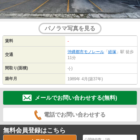
パノラマ写真を見る
賃料
-
沖縄都市モノレール
「
経塚
」駅 徒歩
交通
11分
間取り(面積)
-(-)
築年月
1989年 4月(築37年)
メールでお問い合わせする(無料)
電話でお問い合わせする
無料会員登録はこちら
公開物件数：
0
件