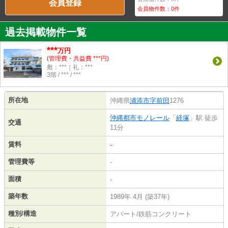
会員登録
会員物件数：
0
件
過去掲載物件一覧
***
万円
(管理費・共益費 ***円)
敷：***｜礼：***
3階 / *** / ***
所在地
沖縄県
浦添市
字前田
1276
沖縄都市モノレール
「
経塚
」駅 徒歩
交通
11分
賃料
-
管理費等
-
面積
-
築年数
1989年 4月 (築37年)
種別/構造
アパート/鉄筋コンクリート