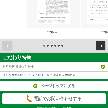
松本留美子
松本
前
こだわり特集
首里地区賃貸物件特集
有限会社新地開発トップ
>
物件一覧
>
沖縄ガス東部ビル
ページトップに戻る
電話でお問い合わせする