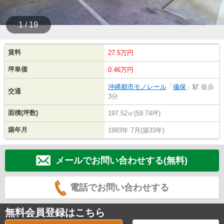
1 / 19
賃料
27.5万円
坪単価
0.46万円
沖縄都市モノレール
「
儀保
」駅 徒歩
交通
3分
面積(坪数)
197.52㎡(59.74坪)
築年月
1993年 7月(築33年)
メールでお問い合わせする(無料)
電話でお問い合わせする
無料会員登録はこちら