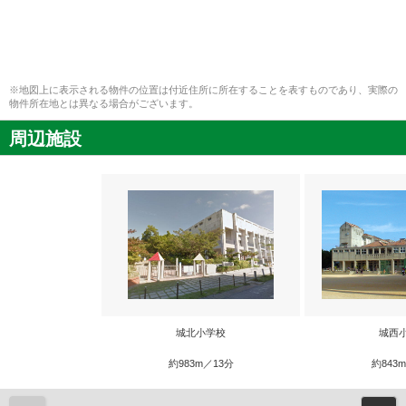
※地図上に表示される物件の位置は付近住所に所在することを表すものであり、実際の
物件所在地とは異なる場合がございます。
周辺施設
城北小学校
城西
約983m／13分
約843