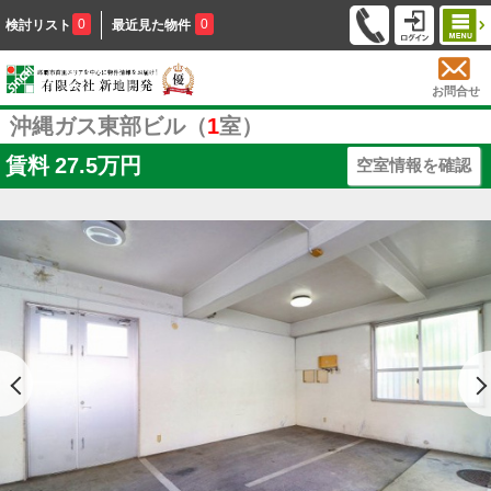
0
0
検討リスト
最近見た物件
お問合せ
沖縄ガス東部ビル（
1
室）
賃料
27.5万円
空室情報を確認