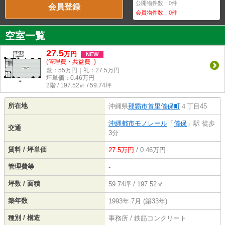
公開物件数：
0
件
会員登録
会員物件数：
0
件
空室一覧
27.5
万
円
NEW
(管理費・共益費 -)
敷：55万円｜礼：27.5万円
坪単価：
0.46
万円
2階 / 197.52㎡ / 59.74坪
所在地
沖縄県
那覇市
首里儀保町
４丁目45
沖縄都市モノレール
「
儀保
」駅 徒歩
交通
3分
賃料 / 坪単価
27.5万円
/ 0.46万円
管理費等
-
坪数 / 面積
59.74坪 / 197.52㎡
築年数
1993年 7月 (築33年)
種別 / 構造
事務所 / 鉄筋コンクリート