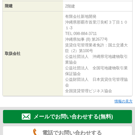
階建
2階建
有限会社新地開発
沖縄県那覇市首里汀良町３丁目１０
１-3
TEL:098-884-3711
沖縄県知事 (8) 第2677号
賃貸住宅管理業者免許：国土交通大
臣（2）第100号
取扱会社
公益社団法人 沖縄県宅地建物取引
業協会
公益社団法人 全国宅地建物取引業
保証協会
公益財団法人 日本賃貸住宅管理協
会
全国賃貸管理ビジネス協会
情報の見方
メールでお問い合わせする(無料)
電話でお問い合わせする