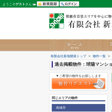
ようこそ
ゲスト
さん
有限会社新地開発トップ
>
物件一覧
>
過去掲載物件：球陽マンシ
▼ご希望の物件をお探しします
同じエリアの物件
南城市