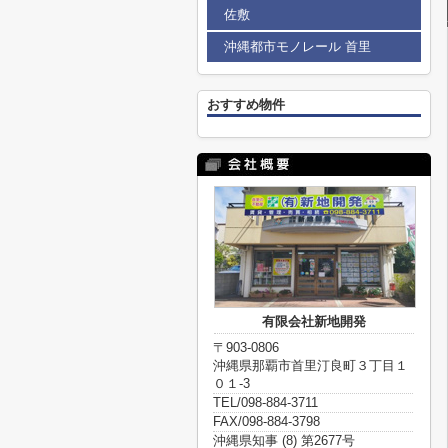
佐敷
沖縄都市モノレール 首里
おすすめ物件
有限会社新地開発
〒903-0806
沖縄県那覇市首里汀良町３丁目１
０１-3
TEL/098-884-3711
FAX/098-884-3798
沖縄県知事 (8) 第2677号