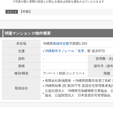
※写真や図と実際の現状とが異なる場合は現状を優先させていただきます
【外観】
コメント
球陽マンション
の物件概要
所在地
沖縄県
南城市
佐敷
字新開1-324
沖縄都市モノレール
「
首里
」駅 徒歩97分
交通
賃料
-
管理費・共
面積
-
築年月（築
種別/構造
アパート / 鉄筋コンクリート
階建
有限会社新地開発
沖縄県那覇市首里汀良町３
沖縄県知事 (8) 第2677号 賃貸住宅管理業者
取扱会社
公益社団法人 沖縄県宅地建物取引業協会、
協会、公益財団法人 日本賃貸住宅管理協会