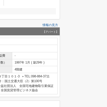
情報の見方
【アパート】
益費
-
年数）
1997年 1月 ( 築29年 )
4階建
丁目１０１-3
TEL:098-884-3711
免許：国土交通大臣（2）第100号
公益社団法人 全国宅地建物取引業保証
、全国賃貸管理ビジネス協会