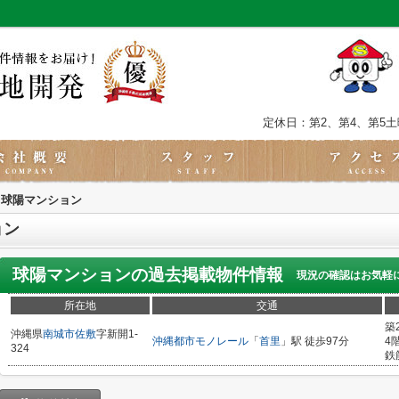
定休日：第2、第4、第5
球陽マンション
ョン
球陽マンション
の過去掲載物件情報
現況の確認はお気軽
所在地
交通
築
沖縄県
南城市
佐敷
字新開1-
沖縄都市モノレール
「
首里
」駅 徒歩97分
4
324
鉄