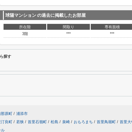
球陽マンション
の過去に掲載したお部屋
所在階
間取り
専有面積
3階
***
***
ら探す
与那原町
/
浦添市
里汀良町
/
若狭
/
首里石嶺町
/
松島
/
泉崎
/
おもろまち
/
首里鳥堀町
/
首里大
ール