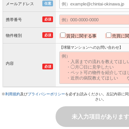
メールアドレス
任意
携帯番号
必須
物件種別
必須
賃貸に関する事
売買に
【球陽マンションへのお問い合わせ】
内容
必須
※
利用規約
及び
プライバシーポリシー
を必ずお読みください。左記内容に同
さい。
未入力項目がありま