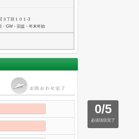
町３丁目１０１-3
祭日・GW・旧盆・年末年始
0
/
5
必須項目完了