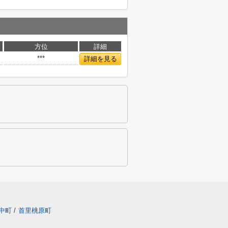
方位
詳細
***
詳細を見る
中町
/
首里桃原町