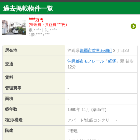
過去掲載物件一覧
***
万円
(管理費・共益費 ***円)
敷：***｜礼：***
1階 / *** / ***
所在地
沖縄県
那覇市
首里石嶺町
３丁目28
沖縄都市モノレール
「
経塚
」駅 徒歩
交通
12分
賃料
-
管理費等
-
面積
-
築年数
1990年 11月 (築35年)
種別/構造
アパート/鉄筋コンクリート
階建
2階建