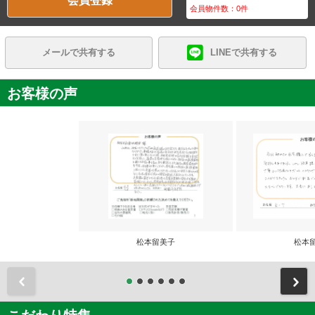
会員登録
会員物件数：
0
件
メールで共有する
LINEで共有する
お客様の声
松本留美子
松本
前