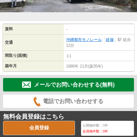
賃料
-
沖縄都市モノレール
「
経塚
」駅 徒歩
交通
12分
間取り(面積)
-(-)
築年月
1990年 11月(築35年)
メールでお問い合わせする(無料)
電話でお問い合わせする
無料会員登録はこちら
公開物件数：
0
件
会員登録
会員物件数：
0
件