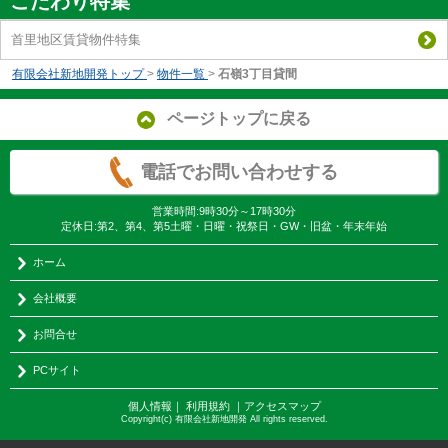
こだわり特集
首里地区賃貸物件特集
有限会社新地開発トップ
>
物件一覧
>
石嶺3丁目貸間
ページトップに戻る
電話でお問い合わせする
営業時間:9時30分～17時30分
定休日:第2、第4、第5土曜・日曜・祝祭日・GW・旧盆・年末年始
ホーム
会社概要
お問合せ
PCサイト
個人情報
｜
利用規約
｜
アクセスマップ
Copyright(c) 有限会社新地開発 All rights reserved.