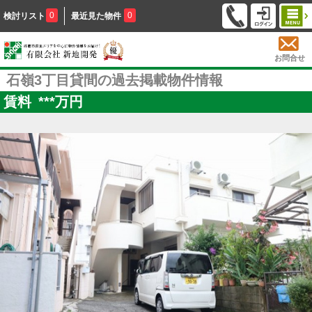
0
0
検討リスト
最近見た物件
お問合せ
石嶺3丁目貸間の過去掲載物件情報
賃料
***
万円