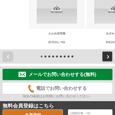
わかめ保育園
みぎわ
約701m／9分
約612
前
メールでお問い合わせする(無料)
電話でお問い合わせする
現況の確認はお気軽にお問い合わせください。
無料会員登録はこちら
公開物件数：
0
件