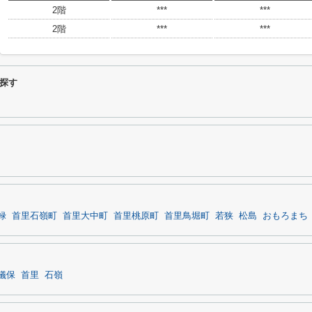
2階
***
***
2階
***
***
探す
禄
首里石嶺町
首里大中町
首里桃原町
首里鳥堀町
若狭
松島
おもろまち
儀保
首里
石嶺