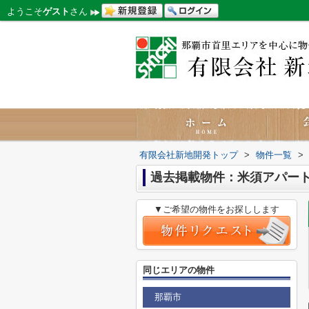
ようこそ
ゲスト
さん
有限会社新地開発トップ
>
物件一覧
>
過去掲載物件：米須アパー
▼ご希望の物件をお探しします
同じエリアの物件
那覇市