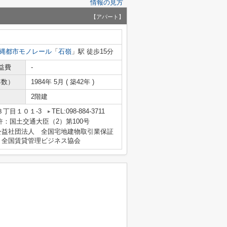
情報の見方
【アパート】
縄都市モノレール
「
石嶺
」駅 徒歩15分
益費
-
年数）
1984年 5月 ( 築42年 )
2階建
丁目１０１-3
TEL:098-884-3711
免許：国土交通大臣（2）第100号
公益社団法人 全国宅地建物取引業保証
、全国賃貸管理ビジネス協会