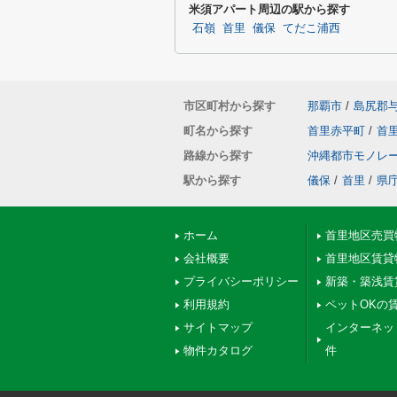
米須アパート周辺の駅から探す
石嶺
首里
儀保
てだこ浦西
市区町村から探す
那覇市
/
島尻郡
町名から探す
首里赤平町
/
首
路線から探す
沖縄都市モノレ
駅から探す
儀保
/
首里
/
県
ホーム
首里地区売買
会社概要
首里地区賃貸
プライバシーポリシー
新築・築浅賃
利用規約
ペットOKの
サイトマップ
インターネッ
物件カタログ
件