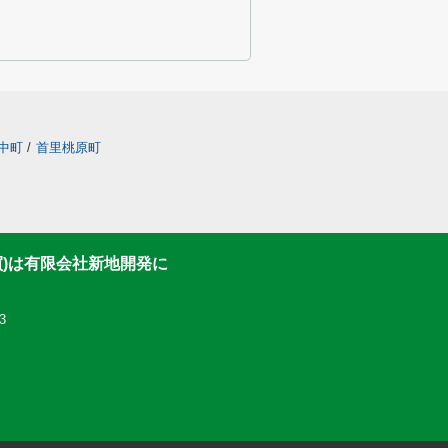
中町
/
首里桃原町
買)は有限会社新地開発に
3