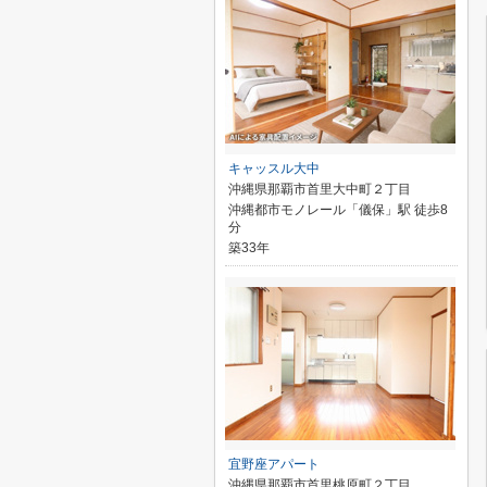
キャッスル大中
沖縄県那覇市首里大中町２丁目
沖縄都市モノレール「儀保」駅 徒歩8
分
築33年
宜野座アパート
沖縄県那覇市首里桃原町２丁目