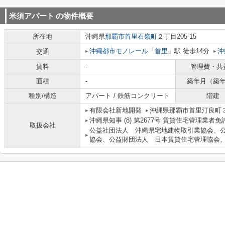
米須アパート
の物件概要
所在地
沖縄県
那覇市
首里石嶺町
２丁目205-15
沖縄都市モノレール
「
首里
」駅 徒歩14分
沖
交通
賃料
-
管理費・共
面積
-
築年月（築
種別/構造
アパート / 鉄筋コンクリート
階建
有限会社新地開発
沖縄県那覇市首里汀良町３
沖縄県知事 (8) 第2677号 賃貸住宅管理業者
取扱会社
公益社団法人 沖縄県宅地建物取引業協会、
協会、公益財団法人 日本賃貸住宅管理協会