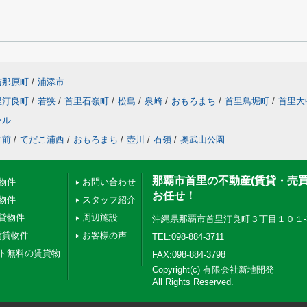
与那原町
/
浦添市
里汀良町
/
若狭
/
首里石嶺町
/
松島
/
泉崎
/
おもろまち
/
首里鳥堀町
/
首里大
ール
庁前
/
てだこ浦西
/
おもろまち
/
壺川
/
石嶺
/
奥武山公園
那覇市首里の不動産(賃貸・売
物件
お問い合わせ
お任せ！
物件
スタッフ紹介
貸物件
周辺施設
沖縄県那覇市首里汀良町３丁目１０１-
賃貸物件
お客様の声
TEL:098-884-3711
ト無料の賃貸物
FAX:098-884-3798
Copyright(c) 有限会社新地開発
All Rights Reserved.