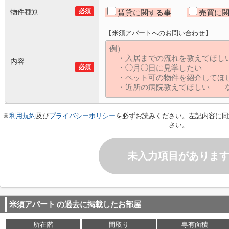
物件種別
必須
賃貸に関する事
売買に
【米須アパートへのお問い合わせ】
内容
必須
※
利用規約
及び
プライバシーポリシー
を必ずお読みください。左記内容に同
さい。
未入力項目がありま
米須アパート
の過去に掲載したお部屋
所在階
間取り
専有面積