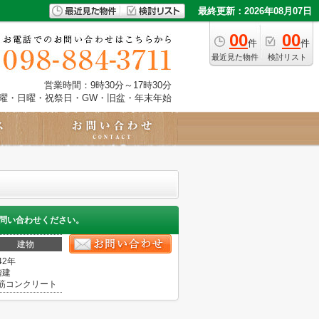
最終更新：2026年08月07日
00
00
件
件
最近見た物件
検討リスト
営業時間：9時30分～17時30分
土曜・日曜・祝祭日・GW・旧盆・年末年始
問い合わせください。
建物
42年
階建
筋コンクリート