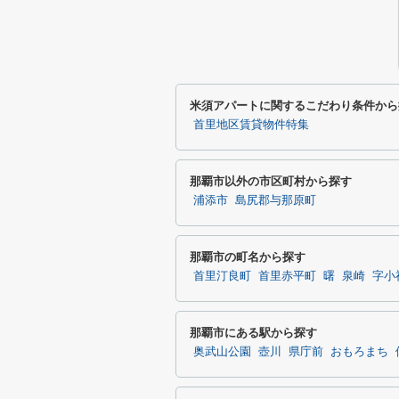
米須アパートに関するこだわり条件から
首里地区賃貸物件特集
那覇市以外の市区町村から探す
浦添市
島尻郡与那原町
那覇市の町名から探す
首里汀良町
首里赤平町
曙
泉崎
字小
那覇市にある駅から探す
奥武山公園
壺川
県庁前
おもろまち