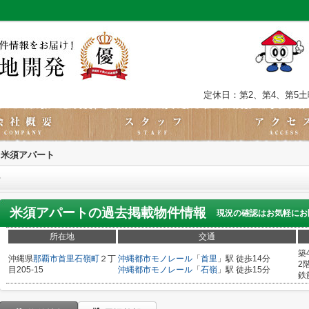
定休日：第2、第4、第5
米須アパート
ト
米須アパート
の過去掲載物件情報
現況の確認はお気軽にお
所在地
交通
築
沖縄県
那覇市
首里石嶺町
２丁
沖縄都市モノレール
「
首里
」駅 徒歩14分
2
目205-15
沖縄都市モノレール
「
石嶺
」駅 徒歩15分
鉄