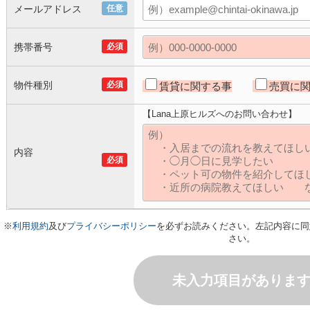
メールアドレス
任意
携帯番号
必須
物件種別
必須
賃貸に関する事
売買に
【Lana上原ヒルズへのお問い合わせ】
内容
必須
※
利用規約
及び
プライバシーポリシー
を必ずお読みください。左記内容に同
さい。
未入力項目がありま