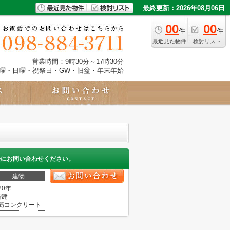
最終更新：2026年08月06日
00
00
件
件
最近見た物件
検討リスト
営業時間：9時30分～17時30分
土曜・日曜・祝祭日・GW・旧盆・年末年始
軽にお問い合わせください。
建物
20年
階建
筋コンクリート