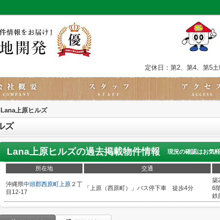
定休日：第2、第4、第5
Lana上原ヒルズ
ルズ
Lana上原ヒルズ
の過去掲載物件情報
現況の確認はお気
所在地
交通
築
沖縄県
中頭郡西原町
上原
２丁
「上原（西原町）」バス停下車 徒歩4分
6
目12-17
鉄