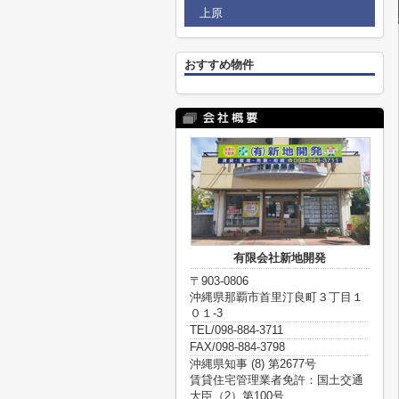
上原
おすすめ物件
有限会社新地開発
〒903-0806
沖縄県那覇市首里汀良町３丁目１
０１-3
TEL/098-884-3711
FAX/098-884-3798
沖縄県知事 (8) 第2677号
賃貸住宅管理業者免許：国土交通
大臣（2）第100号