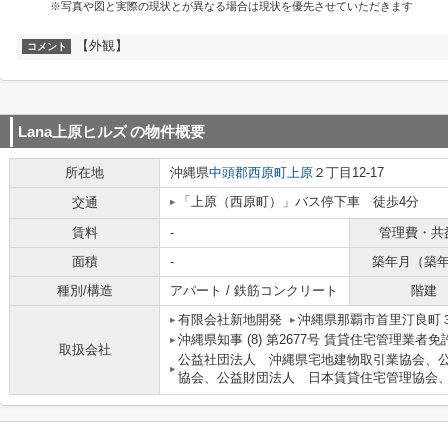
※写真や図と実際の現状とが異なる場合は現状を優先させていただきます
【外観】
コメント
Lana上原ヒルズ
の物件概要
所在地
沖縄県
中頭郡西原町
上原
２丁目12-17
「上原（西原町）」バス停下車 徒歩4分
交通
賃料
-
管理費・共
面積
-
築年月（築
種別/構造
アパート / 鉄筋コンクリート
階建
有限会社新地開発
沖縄県那覇市首里汀良町３
沖縄県知事 (8) 第2677号 賃貸住宅管理業者
取扱会社
公益社団法人 沖縄県宅地建物取引業協会、
協会、公益財団法人 日本賃貸住宅管理協会