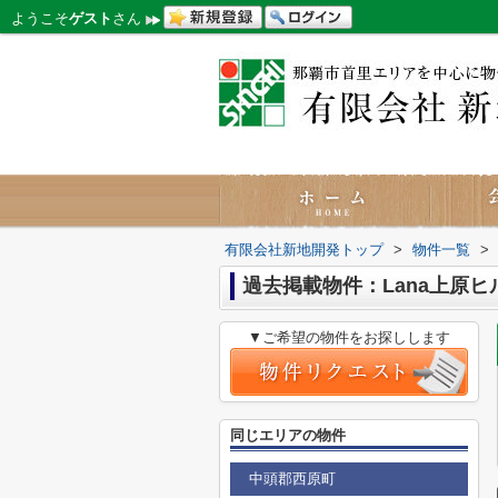
ようこそ
ゲスト
さん
有限会社新地開発トップ
>
物件一覧
>
過去掲載物件：Lana上原ヒ
▼ご希望の物件をお探しします
同じエリアの物件
中頭郡西原町