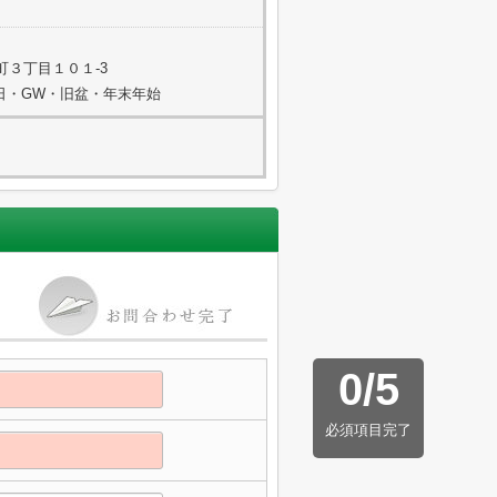
町３丁目１０１-3
祭日・GW・旧盆・年末年始
0
/
5
必須項目完了