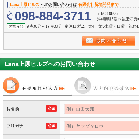
Lana上原ヒルズ
へのお問い合わせは
有限会社新地開発まで
098-884-3711
〒903-0806
沖縄県那覇市首里汀良
9時30分～17時30分 定休日:第2、第4、第5土曜・日曜・祝
Lana上原ヒルズ
へのお問い合わせ
お名前
必須
フリガナ
必須