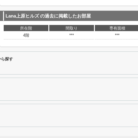
Lana上原ヒルズ
の過去に掲載したお部屋
所在階
間取り
専有面積
4階
***
***
から探す