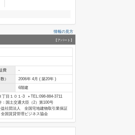
情報の見方
【アパート】
益費
-
年数）
2006年 4月 ( 築20年 )
6階建
丁目１０１-3
TEL:098-884-3711
免許：国土交通大臣（2）第100号
公益社団法人 全国宅地建物取引業保証
、全国賃貸管理ビジネス協会