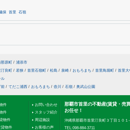
儀保
首里
石嶺
与那原町
/
浦添市
里汀良町
/
若狭
/
首里石嶺町
/
松島
/
泉崎
/
おもろまち
/
首里鳥堀町
/
首里大
ール
庁前
/
てだこ浦西
/
おもろまち
/
壺川
/
石嶺
/
奥武山公園
那覇市首里の不動産(賃貸・売
物件
お問い合わせ
お任せ！
物件
スタッフ紹介
貸物件
周辺施設
沖縄県那覇市首里汀良町３丁目１０１-
賃貸物件
お客様の声
TEL:098-884-3711