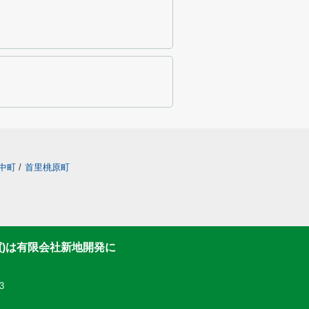
中町
/
首里桃原町
買)は有限会社新地開発に
3