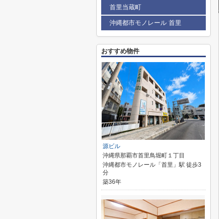
首里当蔵町
沖縄都市モノレール 首里
おすすめ物件
源ビル
沖縄県那覇市首里鳥堀町１丁目
沖縄都市モノレール「首里」駅 徒歩3
分
築36年