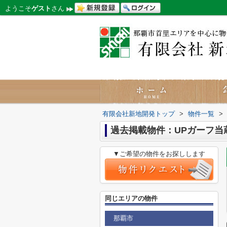
ようこそ
ゲスト
さん
有限会社新地開発トップ
>
物件一覧
>
過去掲載物件：UPガーフ当
▼ご希望の物件をお探しします
同じエリアの物件
那覇市