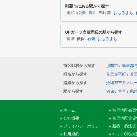
那覇市にある駅から探す
奥武山公園
壺川
県庁前
おもろまち
UPガーフ当蔵周辺の駅から探す
首里
儀保
石嶺
おもろまち
市区町村から探す
那覇市
/
島尻郡
町名から探す
首里赤平町
/
首
路線から探す
沖縄都市モノレ
駅から探す
儀保
/
首里
/
県
ホーム
首里地区売買
会社概要
首里地区賃貸
プライバシーポリシー
新築・築浅賃
利用規約
ペットOKの