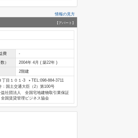
情報の見方
【アパート】
益費
-
年数）
2004年 4月 ( 築22年 )
2階建
丁目１０１-3
TEL:098-884-3711
免許：国土交通大臣（2）第100号
公益社団法人 全国宅地建物取引業保証
、全国賃貸管理ビジネス協会