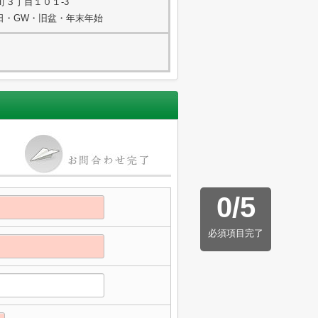
町３丁目１０１-3
祭日・GW・旧盆・年末年始
0
/
5
必須項目完了