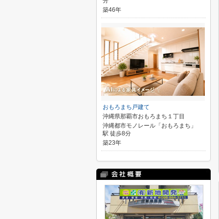
分
築46年
おもろまち戸建て
沖縄県那覇市おもろまち１丁目
沖縄都市モノレール「おもろまち」
駅 徒歩8分
築23年