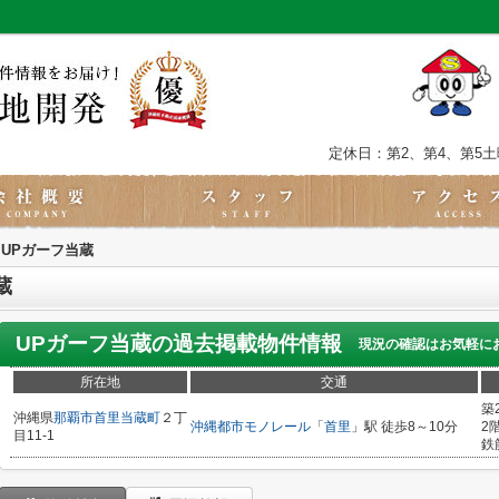
定休日：第2、第4、第5
UPガーフ当蔵
蔵
UPガーフ当蔵
の過去掲載物件情報
現況の確認はお気軽に
所在地
交通
築
沖縄県
那覇市
首里当蔵町
２丁
沖縄都市モノレール
「
首里
」駅 徒歩8～10分
2
目11-1
鉄