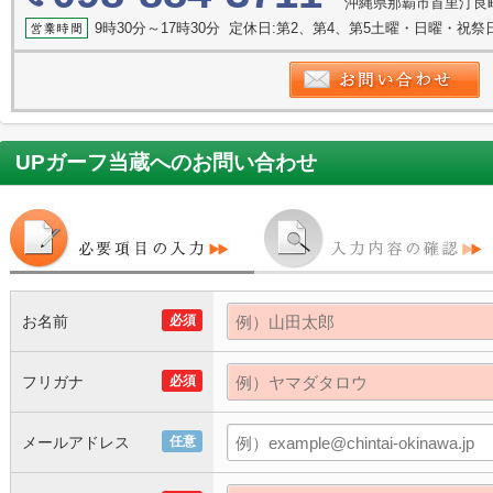
沖縄県那覇市首里汀良
9時30分～17時30分 定休日:第2、第4、第5土曜・日曜・祝
UPガーフ当蔵
へのお問い合わせ
お名前
必須
フリガナ
必須
メールアドレス
任意