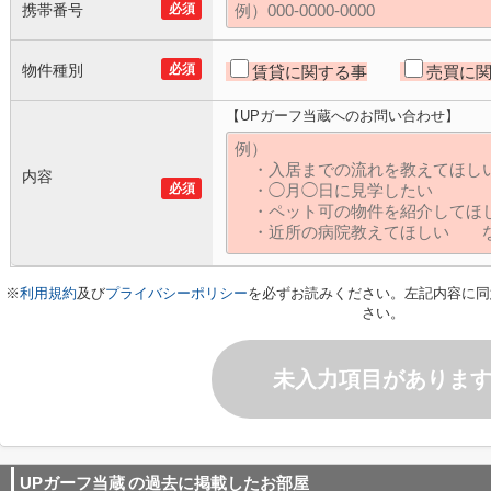
携帯番号
必須
物件種別
必須
賃貸に関する事
売買に
【UPガーフ当蔵へのお問い合わせ】
内容
必須
※
利用規約
及び
プライバシーポリシー
を必ずお読みください。左記内容に同
さい。
未入力項目がありま
UPガーフ当蔵
の過去に掲載したお部屋