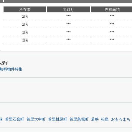
所在階
間取り
専有面積
2階
***
***
2階
***
***
3階
***
***
3階
***
***
ら探す
無料物件特集
禄
首里石嶺町
首里大中町
首里桃原町
首里鳥堀町
若狭
松島
おもろまち