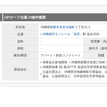
UPガーフ当蔵
の物件概要
所在地
沖縄県
那覇市
首里当蔵町
２丁目11-1
沖縄都市モノレール
「
首里
」駅 徒歩10分
交通
賃料
-
管理費・共
面積
-
築年月（築
種別/構造
アパート / 鉄筋コンクリート
階建
有限会社新地開発
沖縄県那覇市首里汀良町３
沖縄県知事 (8) 第2677号 賃貸住宅管理業者
取扱会社
公益社団法人 沖縄県宅地建物取引業協会、
協会、公益財団法人 日本賃貸住宅管理協会