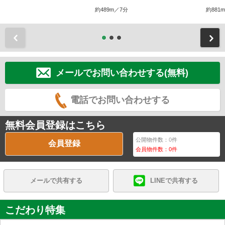
約489m／7分
約881
前
メールでお問い合わせする(無料)
電話でお問い合わせする
無料会員登録はこちら
公開物件数：
0
件
会員登録
会員物件数：
0
件
メールで共有する
LINEで共有する
こだわり特集