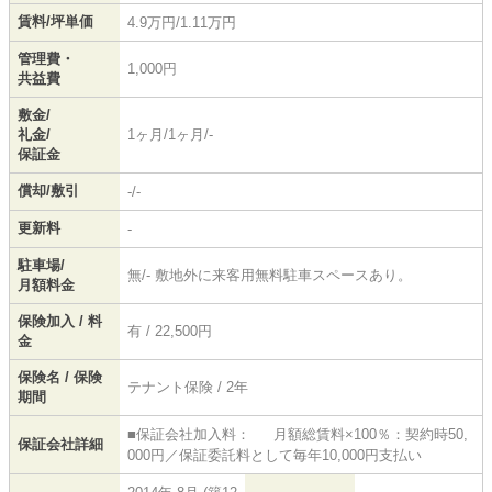
賃料/坪単価
4.9万円/1.11万円
管理費・
1,000円
共益費
敷金/
礼金/
1ヶ月/1ヶ月/-
保証金
償却/敷引
-/-
更新料
-
駐車場/
無/- 敷地外に来客用無料駐車スペースあり。
月額料金
保険加入 / 料
有 / 22,500円
金
保険名 / 保険
テナント保険 / 2年
期間
■保証会社加入料： 月額総賃料×100％：契約時50,
保証会社詳細
000円／保証委託料として毎年10,000円支払い