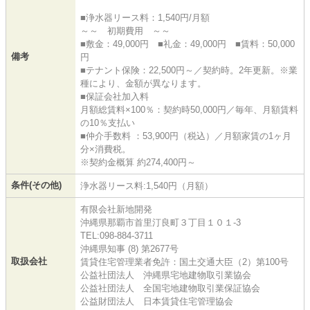
■浄水器リース料：1,540円/月額
～～ 初期費用 ～～
■敷金：49,000円 ■礼金：49,000円 ■賃料：50,000
備考
円
■テナント保険：22,500円～／契約時。2年更新。※業
種により、金額が異なります。
■保証会社加入料
月額総賃料×100％：契約時50,000円／毎年、月額賃料
の10％支払い
■仲介手数料 ：53,900円（税込）／月額家賃の1ヶ月
分×消費税。
※契約金概算 約274,400円～
条件(その他)
浄水器リース料:1,540円（月額）
有限会社新地開発
沖縄県那覇市首里汀良町３丁目１０１-3
TEL:098-884-3711
沖縄県知事 (8) 第2677号
取扱会社
賃貸住宅管理業者免許：国土交通大臣（2）第100号
公益社団法人 沖縄県宅地建物取引業協会
公益社団法人 全国宅地建物取引業保証協会
公益財団法人 日本賃貸住宅管理協会