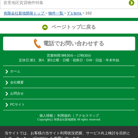
首里地区賃貸物件特集
有限会社新地開発トップ
>
物件一覧
>
Y`s terra
>
102
ページトップに戻る
電話でお問い合わせする
営業時間:9時30分～17時30分
定休日:第2、第4、第5土曜・日曜・祝祭日・GW・旧盆・年末年始
ホーム
会社概要
お問合せ
PCサイト
個人情報
｜
利用規約
｜
アクセスマップ
Copyright(c) 有限会社新地開発 All rights reserved.
当サイトでは、お客様の当サイト利用状況把握、サービス向上検討を目的と