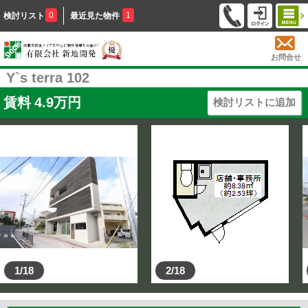
0
1
検討リスト
最近見た物件
お問合せ
Y`s terra 102
賃料
4.9
万円
検討リストに追加
1/18
2/18