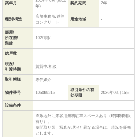
2014年 8月 (築12
築年月
契約期間
2年
年)
店舗事務所/鉄筋
種別/構造
用途地域
-
コンクリート
部屋/
所在階/
102/1階/-
階建
総戸数
-
現況/
賃貸中/相談
引渡時期
取引態様
専任媒介
取引条件の有
物件番号
105099315
2026年08月15日
効期限
設備条件
※敷地外に来客用無料駐車スペースあり（時間制制限
有り）。
※間取り図、写真が現況と異なる場合は、現況を優先
とします。