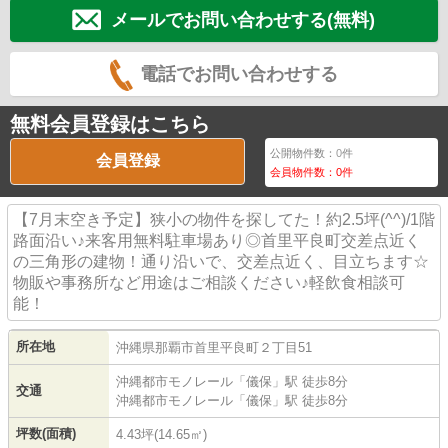
メールでお問い合わせする(無料)
電話でお問い合わせする
無料会員登録はこちら
公開物件数：
0
件
会員登録
会員物件数：
0
件
【7月末空き予定】狭小の物件を探してた！約2.5坪(^^)/1階
路面沿い♪来客用無料駐車場あり◎首里平良町交差点近く
の三角形の建物！通り沿いで、交差点近く、目立ちます☆
物販や事務所など用途はご相談ください♪軽飲食相談可
能！
所在地
沖縄県
那覇市
首里平良町
２丁目51
沖縄都市モノレール
「
儀保
」駅 徒歩8分
交通
沖縄都市モノレール
「
儀保
」駅 徒歩8分
坪数(面積)
4.43坪(14.65㎡)