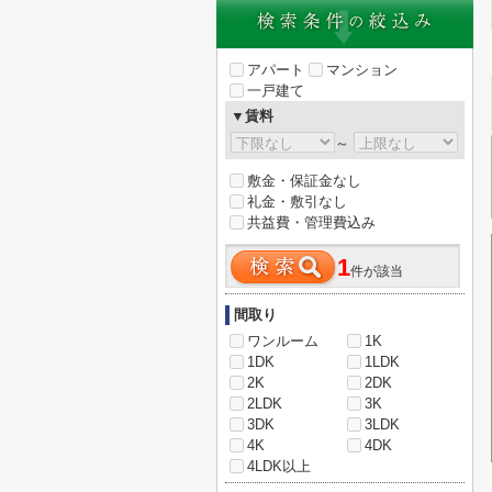
アパート
マンション
一戸建て
▼賃料
～
敷金・保証金なし
礼金・敷引なし
共益費・管理費込み
1
件が該当
間取り
ワンルーム
1K
1DK
1LDK
2K
2DK
2LDK
3K
3DK
3LDK
4K
4DK
4LDK以上