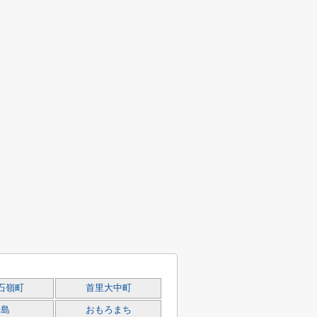
石嶺町
首里大中町
松島
おもろまち