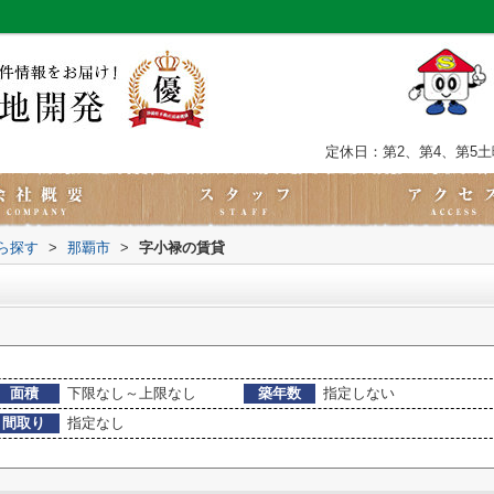
定休日：第2、第4、第5
から探す
>
那覇市
>
字小禄の賃貸
面積
下限なし～上限なし
築年数
指定しない
間取り
指定なし