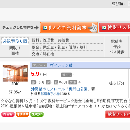
並び順：
賃料 / 管理費・共益費
外観
/
間取り図
駅徒歩
停歩
敷金 / 保証金 / 礼金 / 償却 / 敷引
間取り
バス徒歩
面積
交通 / 所在地
ヴィレッジ哲
アパート
5.9
万円
-
管・共
0ヶ月
-
0ヶ月
-/-
敷
保
礼
償/敷
徒歩17分
2DK
沖縄都市モノレール
「
奥武山公園
」駅
37.95㎡
沖縄県
那覇市
字小禄
1280-5
☆今なら賃料1ヶ月・仲介手数料サービス☆敷金礼金無し‼初期費用7万円台
2DK♪屋根付き駐車場2台(縦列)！最上階(^^)/エアコン有り！ かねひでうるく市場