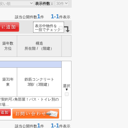
表示件数：
1
1-1
該当公開件数
件
件表示
表示中物件を
一括でチェック
築年数
構造
方位
所在階 / （階建）
築31年
鉄筋コンクリート
東
3階/（3階建）
選択
▼
で契約可♪角部屋！バス・トイレ別の
...
1
1-1
該当公開件数
件
件表示