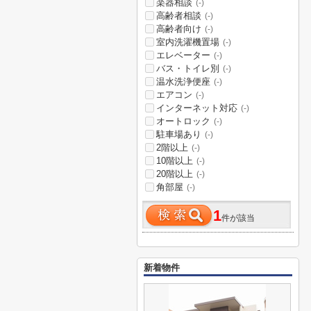
楽器相談
(-)
高齢者相談
(-)
高齢者向け
(-)
室内洗濯機置場
(-)
エレベーター
(-)
バス・トイレ別
(-)
温水洗浄便座
(-)
エアコン
(-)
インターネット対応
(-)
オートロック
(-)
駐車場あり
(-)
2階以上
(-)
10階以上
(-)
20階以上
(-)
角部屋
(-)
1
件が該当
新着物件