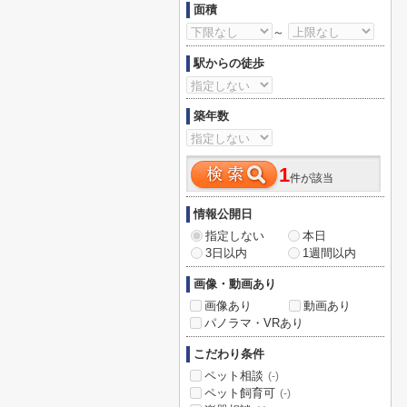
面積
～
駅からの徒歩
築年数
1
件が該当
情報公開日
指定しない
本日
3日以内
1週間以内
画像・動画あり
画像あり
動画あり
パノラマ・VRあり
こだわり条件
ペット相談
(-)
ペット飼育可
(-)