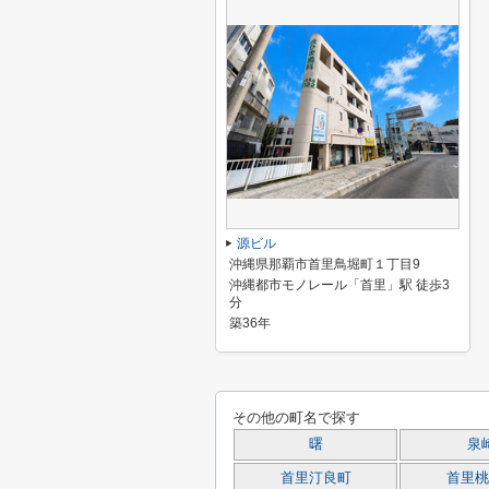
源ビル
沖縄県那覇市首里鳥堀町１丁目9
沖縄都市モノレール「首里」駅 徒歩3
分
築36年
その他の町名で探す
曙
泉
首里汀良町
首里桃