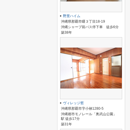
野里ハイム
沖縄県那覇市曙３丁目18-19
沖縄シャープ前バス停下車 徒歩6分
築38年
ヴィレッジ哲
沖縄県那覇市字小禄1280-5
沖縄都市モノレール「奥武山公園」
駅 徒歩17分
築31年