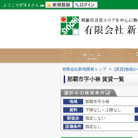
ようこそ
ゲスト
さん
有限会社新地開発トップ
>
(賃貸)地域
那覇市字小禄 賃貸一覧
地域
那覇市字小禄
賃料
下限なし～上限なし
駅徒歩
指定しない
設備条件
指定なし