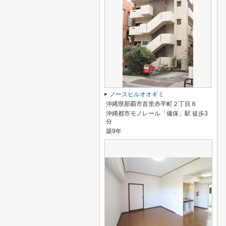
ノースヒルオオギミ
沖縄県那覇市首里赤平町２丁目８
沖縄都市モノレール「儀保」駅 徒歩3
分
築9年