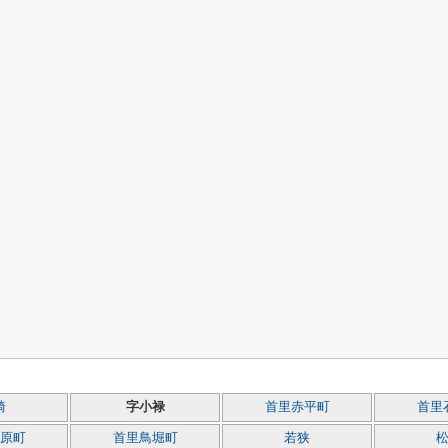
崎
字小禄
首里赤平町
首里
原町
首里鳥堀町
若狭