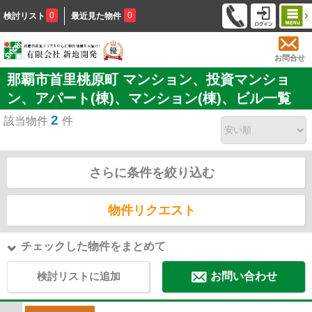
0
0
検討リスト
最近見た物件
お問合せ
那覇市首里桃原町 マンション、投資マンショ
ン、アパート(棟)、マンション(棟)、ビル一覧
2
該当物件
件
さらに条件を絞り込む
物件リクエスト
チェックした物件をまとめて
検討リストに追加
お問い合わせ