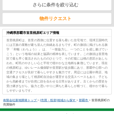
さらに条件を絞り込む
物件リクエスト
沖縄県那覇市首里桃原町エリア情報
首里桃原町は、首里の西側に位置する落ち着いた住宅地で、琉球王国時代
には王族の屋敷が建ち並んだ由緒あるまちです。町の旗頭に掲げられる旗
字 「和暢（わちょう）」 は、「一致協力し、一つのことを成し遂げてい
こう」という地域の結束と協調の精神を表しています。この旗頭は首里地
区で最も早く復活されたもののひとつで、その灯籠には桃の意匠があしら
われ、町民のやさしい心と平坦で穏やかな土地柄を象徴しています。現在
の桃原町は、ゆいレール儀保駅や首里駅が徒歩圏にあり、那覇中心部への
交通アクセスが良好で暮らしやすさも魅力です。周辺には公園や商店、地
域の集まり場として桃原町自治会が運営する交流スペースもあり、子ども
から高齢者までが自然に顔を合わせる日常があります。古くからの歴史を
受け継ぎながら、協力と思いやりに満ちた暮らしが根づく、穏やかで暮ら
しやすいまちです。
有限会社新地開発トップ
>
(売買・投資)地域から探す
>
那覇市
>
首里桃原町の
売買物件