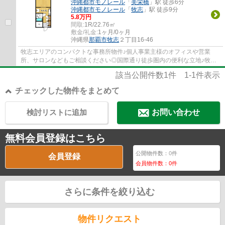
沖縄都市モノレール
「
美栄橋
」駅 徒歩6分
沖縄都市モノレール
「
牧志
」駅 徒歩9分
5.8万円
間取:
1R/22.76㎡
敷金/礼金:
1ヶ月/0ヶ月
沖縄県
那覇市
牧志
２丁目16-46
牧志エリアのコンパクトな事務所物件♪個人事業主様のオフィスや営業
所、サロンなどもご相談ください◎国際通り徒歩圏内の便利な立地♪牧志
駅徒歩7分、美栄橋駅徒歩6分！礼金なしで初期費...
該当公開件数
1
件
1-1
件表示
チェックした物件をまとめて
検討リストに追加
お問い合わせ
無料会員登録はこちら
公開物件数：
0
件
会員登録
会員物件数：
0
件
さらに条件を絞り込む
物件リクエスト