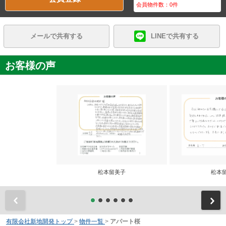
会員物件数：
0
件
メールで共有する
LINEで共有する
お客様の声
松本留美子
松本
前
有限会社新地開発トップ
>
物件一覧
>
アパート桜