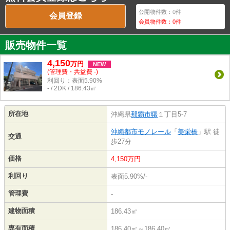
公開物件数：
0
件
会員登録
会員物件数：
0
件
販売物件一覧
4,150
万
円
NEW
(管理費・共益費 -)
利回り：表面5.90%
- / 2DK / 186.43㎡
所在地
沖縄県
那覇市
曙
１丁目5-7
沖縄都市モノレール
「
美栄橋
」駅 徒
交通
歩27分
価格
4,150万円
利回り
表面5.90%/-
管理費
-
建物面積
186.43㎡
専有面積
186.40㎡～186.40㎡