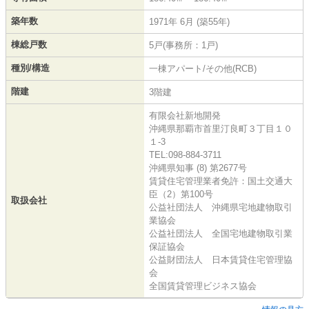
築年数
1971年 6月 (築55年)
棟総戸数
5戸(事務所：1戸)
種別/構造
一棟アパート/その他(RCB)
階建
3階建
有限会社新地開発
沖縄県那覇市首里汀良町３丁目１０
１-3
TEL:098-884-3711
沖縄県知事 (8) 第2677号
賃貸住宅管理業者免許：国土交通大
臣（2）第100号
取扱会社
公益社団法人 沖縄県宅地建物取引
業協会
公益社団法人 全国宅地建物取引業
保証協会
公益財団法人 日本賃貸住宅管理協
会
全国賃貸管理ビジネス協会