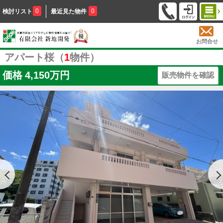
0
0
検討リスト
最近見た物件
お問合せ
アパート桜（
1
物件）
価格
4,150万円
販売物件を確認