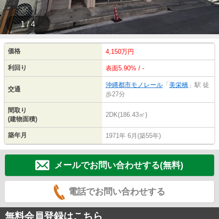
1 / 4
価格
4,150万円
利回り
表面5.90% / -
沖縄都市モノレール
「
美栄橋
」駅 徒
交通
歩27分
間取り
2DK(186.43㎡)
(建物面積)
築年月
1971年 6月(築55年)
メールでお問い合わせする(無料)
電話でお問い合わせする
無料会員登録はこちら