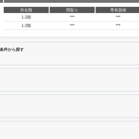
所在階
間取り
専有面積
1-2階
***
***
1-2階
***
***
条件から探す