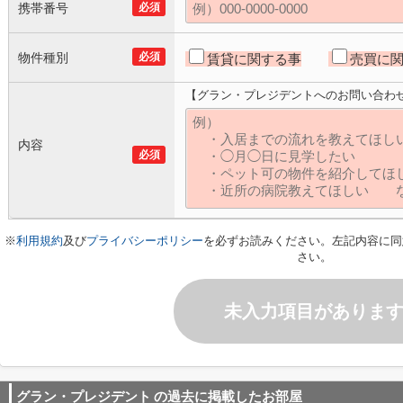
携帯番号
必須
物件種別
必須
賃貸に関する事
売買に
【グラン・プレジデントへのお問い合わ
内容
必須
※
利用規約
及び
プライバシーポリシー
を必ずお読みください。左記内容に同
さい。
未入力項目がありま
グラン・プレジデント
の過去に掲載したお部屋