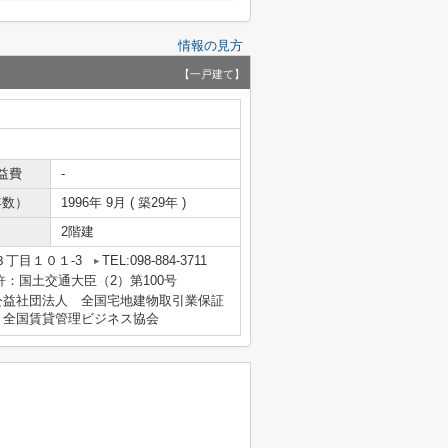
情報の見方
【一戸建て】
益費
-
年数）
1996年 9月 ( 築29年 )
2階建
丁目１０１-3
TEL:098-884-3711
免許：国土交通大臣（2）第100号
公益社団法人 全国宅地建物取引業保証
、全国賃貸管理ビジネス協会