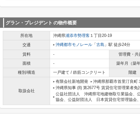
グラン・プレジデント
の物件概要
所在地
沖縄県
浦添市
勢理客
１丁目20-19
沖縄都市モノレール
「
古島
」駅 徒歩24分
交通
賃料
-
管理費・共
面積
-
築年月（築
種別/構造
一戸建て / 鉄筋コンクリート
階建
有限会社新地開発
沖縄県那覇市首里汀良町３
沖縄県知事 (8) 第2677号 賃貸住宅管理業者
取扱会社
公益社団法人 沖縄県宅地建物取引業協会、
協会、公益財団法人 日本賃貸住宅管理協会