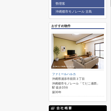
勢理客
沖縄都市モノレール 古島
おすすめ物件
ファミールハルカ
沖縄県浦添市前田３丁目
沖縄都市モノレール「てだこ浦西」
駅 徒歩10分
築30年