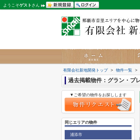
ようこそ
ゲスト
さん
有限会社新地開発トップ
>
物件一覧
>
過去掲載物件：グラン・プ
▼ご希望の物件をお探しします
同じエリアの物件
浦添市