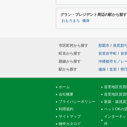
グラン・プレジデント周辺の駅から探す
おもろまち
儀保
市区町村から探す
那覇市
/
島尻郡
町名から探す
首里赤平町
/
首
路線から探す
沖縄都市モノレ
駅から探す
儀保
/
首里
/
県
ホーム
首里地区売買
会社概要
首里地区賃貸
プライバシーポリシー
新築・築浅賃
利用規約
ペットOKの
サイトマップ
インターネッ
物件カタログ
件