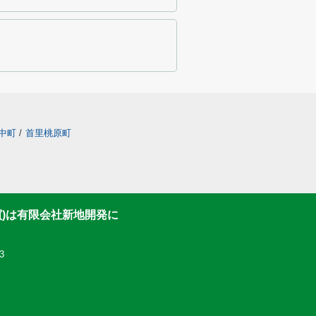
中町
/
首里桃原町
買)は有限会社新地開発に
3