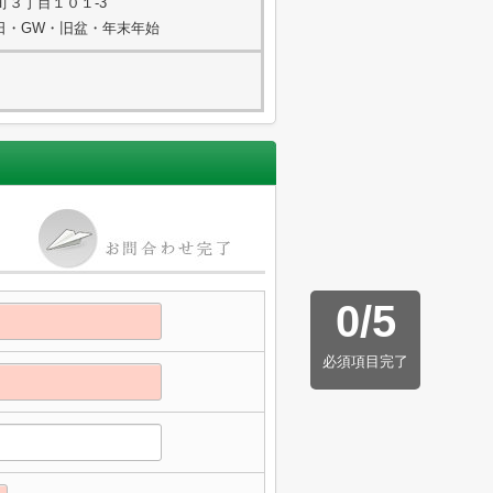
町３丁目１０１-3
祭日・GW・旧盆・年末年始
0
/
5
必須項目完了