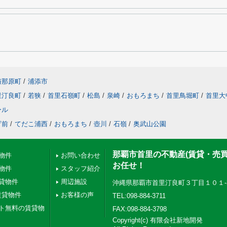
与那原町
/
浦添市
里汀良町
/
若狭
/
首里石嶺町
/
松島
/
泉崎
/
おもろまち
/
首里鳥堀町
/
首里大
ール
庁前
/
てだこ浦西
/
おもろまち
/
壺川
/
石嶺
/
奥武山公園
那覇市首里の不動産(賃貸・売
物件
お問い合わせ
お任せ！
物件
スタッフ紹介
貸物件
周辺施設
沖縄県那覇市首里汀良町３丁目１０１-
賃貸物件
お客様の声
TEL:098-884-3711
ト無料の賃貸物
FAX:098-884-3798
Copyright(c) 有限会社新地開発