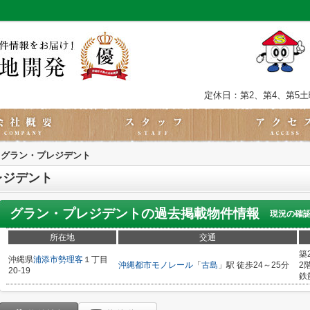
定休日：第2、第4、第5
グラン・プレジデント
レジデント
グラン・プレジデント
の過去掲載物件情報
現況の確
所在地
交通
築
沖縄県
浦添市
勢理客
１丁目
沖縄都市モノレール
「
古島
」駅 徒歩24～25分
2
20-19
鉄