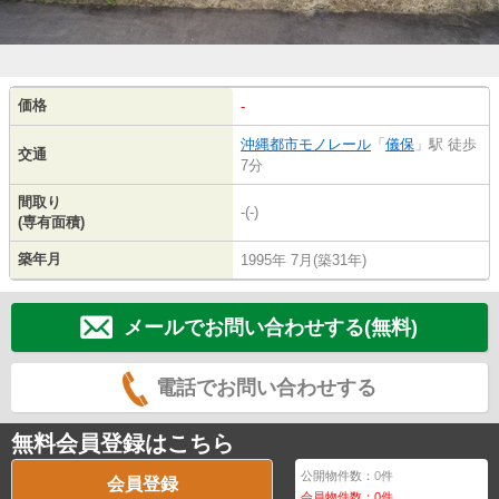
価格
-
沖縄都市モノレール
「
儀保
」駅 徒歩
交通
7分
間取り
-(-)
(専有面積)
築年月
1995年 7月(築31年)
メールでお問い合わせする(無料)
電話でお問い合わせする
無料会員登録はこちら
公開物件数：
0
件
会員登録
会員物件数：
0
件