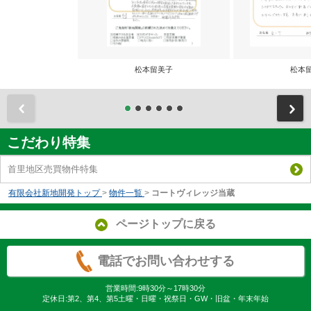
松本留美子
松本
前
こだわり特集
首里地区売買物件特集
有限会社新地開発トップ
>
物件一覧
>
コートヴィレッジ当蔵
ページトップに戻る
電話でお問い合わせする
営業時間:9時30分～17時30分
定休日:第2、第4、第5土曜・日曜・祝祭日・GW・旧盆・年末年始