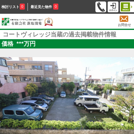
0
0
検討リスト
最近見た物件
お問合せ
コートヴィレッジ当蔵の過去掲載物件情報
価格
***
万円