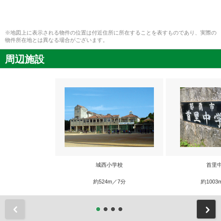
※地図上に表示される物件の位置は付近住所に所在することを表すものであり、実際の
物件所在地とは異なる場合がございます。
周辺施設
城西小学校
首里
約524m／7分
約1003
前