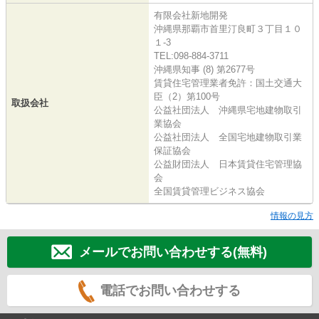
有限会社新地開発
沖縄県那覇市首里汀良町３丁目１０
１-3
TEL:098-884-3711
沖縄県知事 (8) 第2677号
賃貸住宅管理業者免許：国土交通大
臣（2）第100号
取扱会社
公益社団法人 沖縄県宅地建物取引
業協会
公益社団法人 全国宅地建物取引業
保証協会
公益財団法人 日本賃貸住宅管理協
会
全国賃貸管理ビジネス協会
情報の見方
メールでお問い合わせする(無料)
電話でお問い合わせする