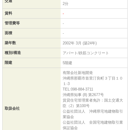
交通
2分
賃料
-
管理費等
-
面積
-
築年数
2002年 3月 (築24年)
種別/構造
アパート/鉄筋コンクリート
階建
5階建
有限会社新地開発
沖縄県那覇市首里汀良町３丁目１０
１-3
TEL:098-884-3711
沖縄県知事 (8) 第2677号
賃貸住宅管理業者免許：国土交通大
臣（2）第100号
取扱会社
公益社団法人 沖縄県宅地建物取引
業協会
公益社団法人 全国宅地建物取引業
保証協会