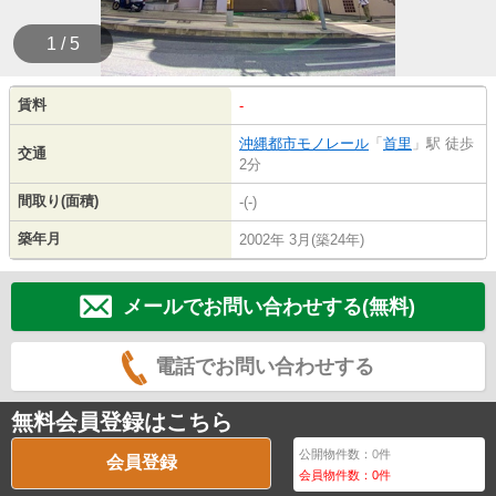
1 / 5
賃料
-
沖縄都市モノレール
「
首里
」駅 徒歩
交通
2分
間取り(面積)
-(-)
築年月
2002年 3月(築24年)
メールでお問い合わせする(無料)
電話でお問い合わせする
無料会員登録はこちら
公開物件数：
0
件
会員登録
会員物件数：
0
件