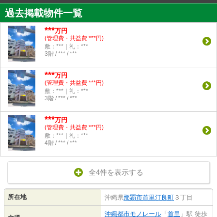
過去掲載物件一覧
***
万円
(管理費・共益費 ***円)
敷：***｜礼：***
3階 / *** / ***
***
万円
(管理費・共益費 ***円)
敷：***｜礼：***
3階 / *** / ***
***
万円
(管理費・共益費 ***円)
敷：***｜礼：***
4階 / *** / ***
全4件を表示する
所在地
沖縄県
那覇市
首里汀良町
３丁目
沖縄都市モノレール
「
首里
」駅 徒歩