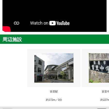
周辺施設
首里駅
首里
約172m／3分
約227