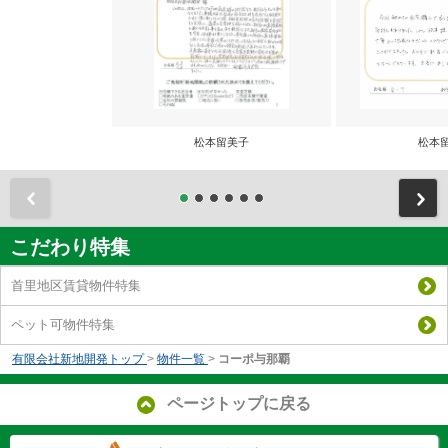
松本留美子
松本
前
こだわり特集
首里地区賃貸物件特集
ペット可物件特集
有限会社新地開発トップ
>
物件一覧
>
コーポ与那覇
ページトップに戻る