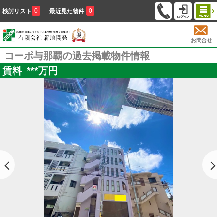
0
0
検討リスト
最近見た物件
お問合せ
コーポ与那覇の過去掲載物件情報
賃料
***
万円