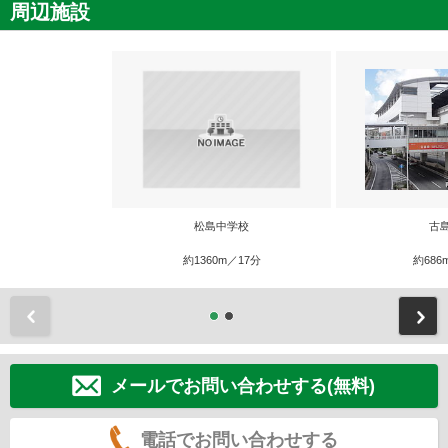
周辺施設
松島中学校
古
約1360m／17分
約686
前
メールでお問い合わせする(無料)
電話でお問い合わせする