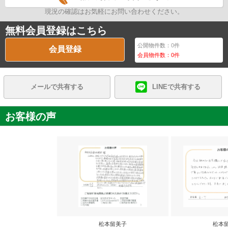
現況の確認はお気軽にお問い合わせください。
無料会員登録はこちら
公開物件数：
0
件
会員登録
会員物件数：
0
件
メールで共有する
LINEで共有する
お客様の声
松本留美子
松本