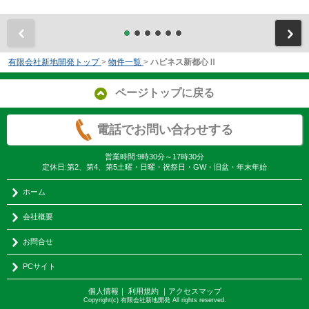
前
有限会社新地開発トップ
>
物件一覧
>
ハピネス新都心Ⅱ
ページトップに戻る
電話でお問い合わせする
営業時間:9時30分～17時30分
定休日:第2、第4、第5土曜・日曜・祝祭日・GW・旧盆・年末年始
ホーム
会社概要
お問合せ
PCサイト
個人情報
｜
利用規約
｜
アクセスマップ
Copyright(c) 有限会社新地開発 All rights reserved.