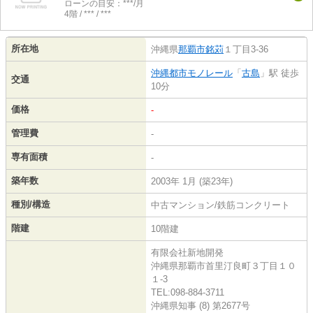
ローンの目安：***/月
4階 / *** / ***
所在地
沖縄県
那覇市
銘苅
１丁目3-36
沖縄都市モノレール
「
古島
」駅 徒歩
交通
10分
価格
-
管理費
-
専有面積
-
築年数
2003年 1月 (築23年)
種別/構造
中古マンション/鉄筋コンクリート
階建
10階建
有限会社新地開発
沖縄県那覇市首里汀良町３丁目１０
１-3
TEL:098-884-3711
沖縄県知事 (8) 第2677号