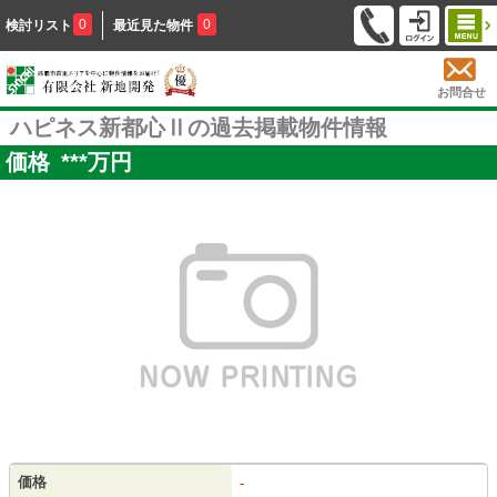
0
0
検討リスト
最近見た物件
お問合せ
ハピネス新都心Ⅱの過去掲載物件情報
価格
***
万円
価格
-