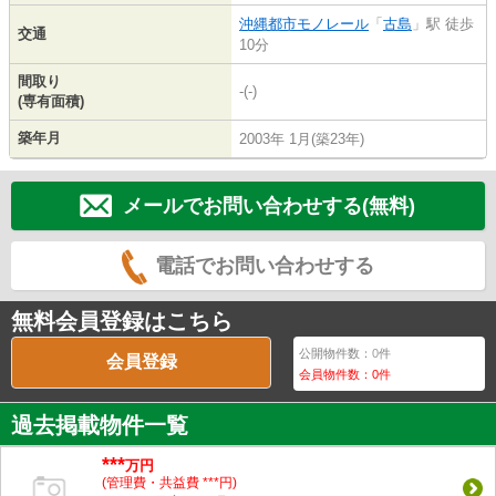
沖縄都市モノレール
「
古島
」駅 徒歩
交通
10分
間取り
-(-)
(専有面積)
築年月
2003年 1月(築23年)
メールでお問い合わせする(無料)
電話でお問い合わせする
無料会員登録はこちら
公開物件数：
0
件
会員登録
会員物件数：
0
件
過去掲載物件一覧
***
万円
(管理費・共益費 ***円)