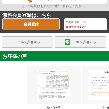
現況の確認はお気軽にお問い合わせください。
無料会員登録はこちら
公開物件数：
0
件
会員登録
会員物件数：
0
件
メールで共有する
LINEで共有する
お客様の声
松本留美子
松本