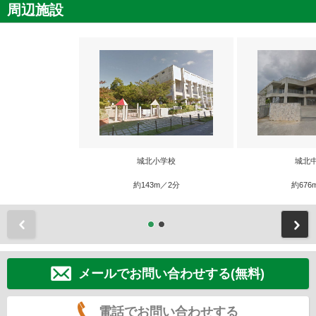
周辺施設
城北小学校
城北
約143m／2分
約676
前
メールでお問い合わせする(無料)
電話でお問い合わせする