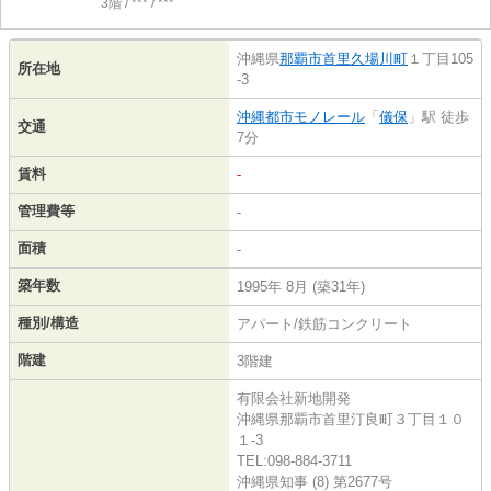
3階 / *** / ***
沖縄県
那覇市
首里久場川町
１丁目105
所在地
-3
沖縄都市モノレール
「
儀保
」駅 徒歩
交通
7分
賃料
-
管理費等
-
面積
-
築年数
1995年 8月 (築31年)
種別/構造
アパート/鉄筋コンクリート
階建
3階建
有限会社新地開発
沖縄県那覇市首里汀良町３丁目１０
１-3
TEL:098-884-3711
沖縄県知事 (8) 第2677号