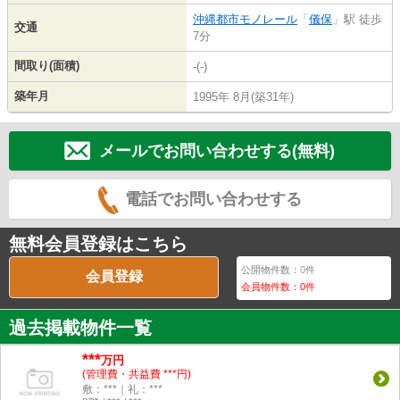
沖縄都市モノレール
「
儀保
」駅 徒歩
交通
7分
間取り(面積)
-(-)
築年月
1995年 8月(築31年)
メールでお問い合わせする(無料)
電話でお問い合わせする
無料会員登録はこちら
公開物件数：
0
件
会員登録
会員物件数：
0
件
過去掲載物件一覧
***
万円
(管理費・共益費 ***円)
敷：***｜礼：***