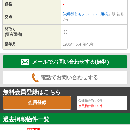
価格
-
沖縄都市モノレール
「
旭橋
」駅 徒歩
交通
7分
間取り
-(-)
(専有面積)
築年月
1986年 5月(築40年)
メールでお問い合わせする(無料)
電話でお問い合わせする
無料会員登録はこちら
公開物件数：
0
件
会員登録
会員物件数：
0
件
過去掲載物件一覧
***
万円