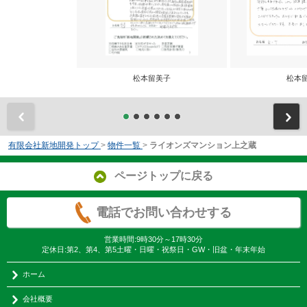
松本留美子
松本
前
有限会社新地開発トップ
>
物件一覧
>
ライオンズマンション上之蔵
ページトップに戻る
電話でお問い合わせする
営業時間:9時30分～17時30分
定休日:第2、第4、第5土曜・日曜・祝祭日・GW・旧盆・年末年始
ホーム
会社概要